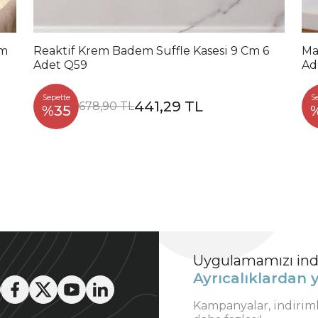
Cm
Reaktif Krem Badem Suffle Kasesi 9 Cm 6
Ma
Adet Q59
Ad
Sepette
S
441,29 TL
678,90 TL
%35
Uygulamamızı indi
Ayrıcalıklardan y
Kampanyalar, indirim