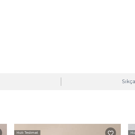
ı
Sıkça
Hızlı Teslimat
Hı