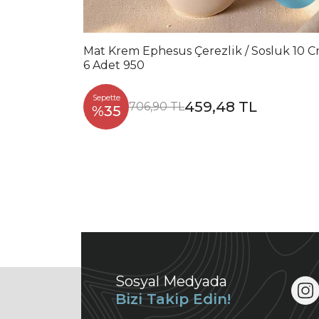
Mat Krem Ephesus Çerezlik / Sosluk 10 
6 Adet 950
Sepette
459,48 TL
706,90 TL
%35
Sosyal Medyada
Bizi Takip Edin!