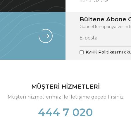
daha fazlası!
Bültene Abone O
Güncel kampanya ve indi
KVKK Politikası'nı
oku
MÜŞTERİ HİZMETLERİ
Müşteri hizmetlerimiz ile iletişime geçebilirsiniz
444 7 020