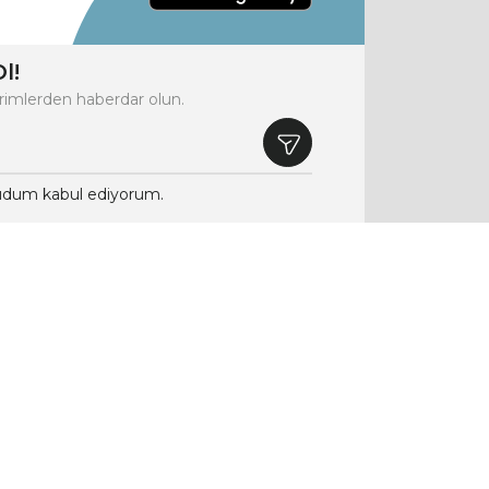
l!
rimlerden haberdar olun.
dum kabul ediyorum.