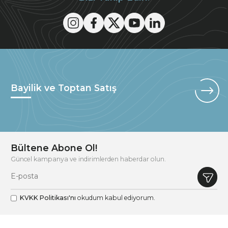
Bayilik ve Toptan Satış
Bültene Abone Ol!
Güncel kampanya ve indirimlerden haberdar olun.
KVKK Politikası'nı
okudum kabul ediyorum.