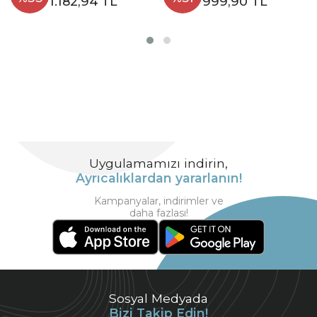
1.182,94 TL
999,90 TL
Uygulamamızı indirin,
Ayrıcalıklardan yararlanın!
Kampanyalar, indirimler ve
daha fazlası!
Sosyal Medyada
Bizi Takip Edin!