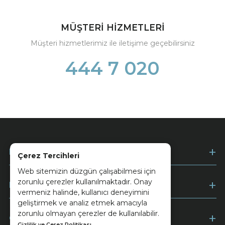
MÜŞTERİ HİZMETLERİ
Müşteri hizmetlerimiz ile iletişime geçebilirsiniz
444 7 020
Kurumsal
Çerez Tercihleri
Web sitemizin düzgün çalışabilmesi için
zorunlu çerezler kullanılmaktadır. Onay
Müşteri Hizmetleri
vermeniz halinde, kullanıcı deneyimini
geliştirmek ve analiz etmek amacıyla
zorunlu olmayan çerezler de kullanılabilir.
Ödeme
Gizlilik ve Çerez Politikası