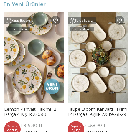
En Yeni Ürünler
Kargo Bedava
Kargo Bedava
Hızlı Teslimat
Hızlı Teslimat
Lemon Kahvaltı Takımı 12
Taupe Bloom Kahvaltı Takımı
Parça 4 Kişilik 22090
12 Parça 6 Kişilik 22519-28-29
1.819,90 TL
2.058,90 TL
Sepette
Sepette
%35
%51