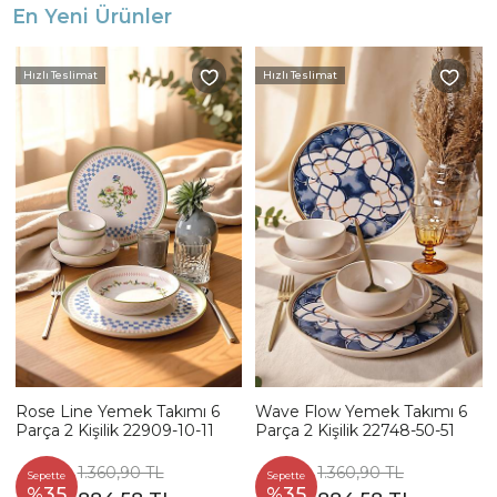
En Yeni Ürünler
Hızlı Teslimat
Hızlı Teslimat
Rose Line Yemek Takımı 6
Wave Flow Yemek Takımı 6
Parça 2 Kişilik 22909-10-11
Parça 2 Kişilik 22748-50-51
1.360,90 TL
1.360,90 TL
Sepette
Sepette
%35
%35