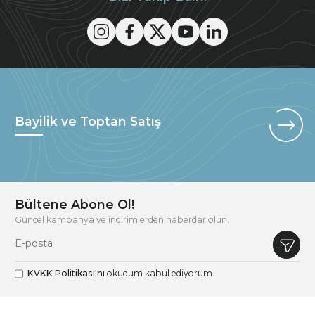
Bayilik ve Toptan Satış
Bültene Abone Ol!
Güncel kampanya ve indirimlerden haberdar olun.
KVKK Politikası'nı
okudum kabul ediyorum.