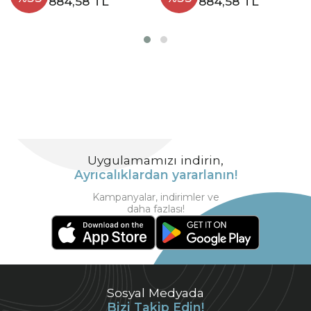
884,58 TL
884,58 TL
Uygulamamızı indirin,
Ayrıcalıklardan yararlanın!
Kampanyalar, indirimler ve
daha fazlası!
Sosyal Medyada
Bizi Takip Edin!