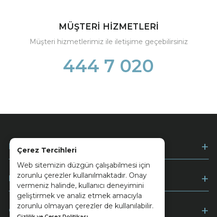
MÜŞTERİ HİZMETLERİ
Müşteri hizmetlerimiz ile iletişime geçebilirsiniz
444 7 020
Kurumsal
Çerez Tercihleri
Web sitemizin düzgün çalışabilmesi için
zorunlu çerezler kullanılmaktadır. Onay
Müşteri Hizmetleri
vermeniz halinde, kullanıcı deneyimini
geliştirmek ve analiz etmek amacıyla
zorunlu olmayan çerezler de kullanılabilir.
Ödeme
Gizlilik ve Çerez Politikası