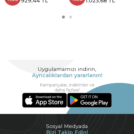
929,44 TL
1.023,68 TL
Uygulamamızı indirin,
Ayrıcalıklardan yararlanın!
Kampanyalar, indirimler ve
daha fazlası!
Sosyal Medyada
Bizi Takip Edin!