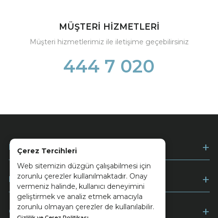
MÜŞTERİ HİZMETLERİ
Müşteri hizmetlerimiz ile iletişime geçebilirsiniz
444 7 020
Kurumsal
Çerez Tercihleri
Web sitemizin düzgün çalışabilmesi için
zorunlu çerezler kullanılmaktadır. Onay
Müşteri Hizmetleri
vermeniz halinde, kullanıcı deneyimini
geliştirmek ve analiz etmek amacıyla
zorunlu olmayan çerezler de kullanılabilir.
Ödeme
Gizlilik ve Çerez Politikası