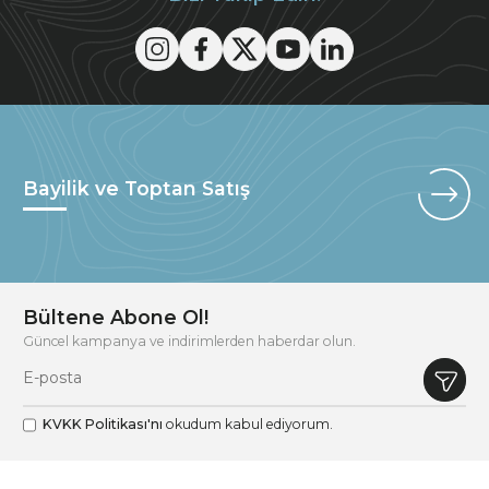
Bayilik ve Toptan Satış
Bültene Abone Ol!
Güncel kampanya ve indirimlerden haberdar olun.
KVKK Politikası'nı
okudum kabul ediyorum.