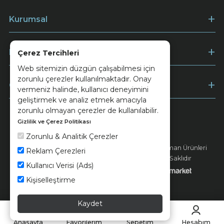
Kurumsal
Müşteri Hizmetleri
Çerez Tercihleri
Web sitemizin düzgün çalışabilmesi için
zorunlu çerezler kullanılmaktadır. Onay
Ödeme
vermeniz halinde, kullanıcı deneyimini
geliştirmek ve analiz etmek amacıyla
zorunlu olmayan çerezler de kullanılabilir.
Gizlilik ve Çerez Politikası
Keramika
Kvkk ve Çerez Politikası
Zorunlu & Analitik Çerezler
© 2026 Ünsa Madencilik Turizm Enerji Seramik Orman Ürünleri
Reklam Çerezleri
Elektrik Üretim San. ve Tic. A.Ş. - Tüm Hakları Saklıdır
Kullanıcı Verisi (Ads)
Kişiselleştirme
Kaydet
Anasayfa
Favorilerim
Sepetim
Hesabım