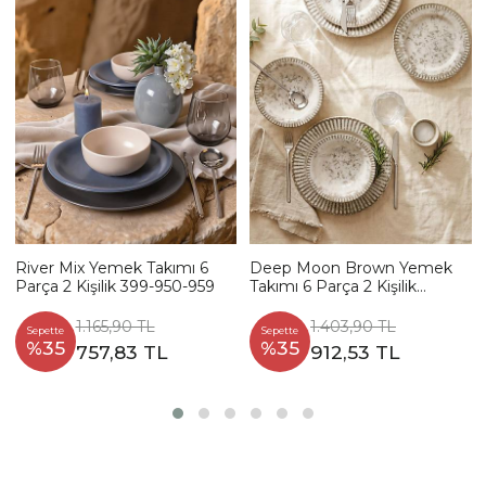
River Mix Yemek Takımı 6
Deep Moon Brown Yemek
Parça 2 Kişilik 399-950-959
Takımı 6 Parça 2 Kişilik
22880-88
1.165,90 TL
1.403,90 TL
Sepette
Sepette
%35
%35
757,83 TL
912,53 TL