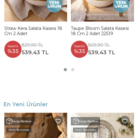
Straw Kera Salata Kasesi 18
Taupe Bloom Salata Kasesi
Cm 2 Adet
18 Cm 2 Adet 22519
829,90 TL
829,90 TL
Sepette
Sepette
%35
%35
539,43 TL
539,43 TL
En Yeni Ürünler
Kargo Bedava
Kargo Bedava
Hızlı Teslimat
Hızlı Teslimat