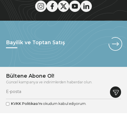
Bayilik ve Toptan Satış
Bültene Abone Ol!
Güncel kampanya ve indirimlerden haberdar olun.
KVKK Politikası'nı
okudum kabul ediyorum.