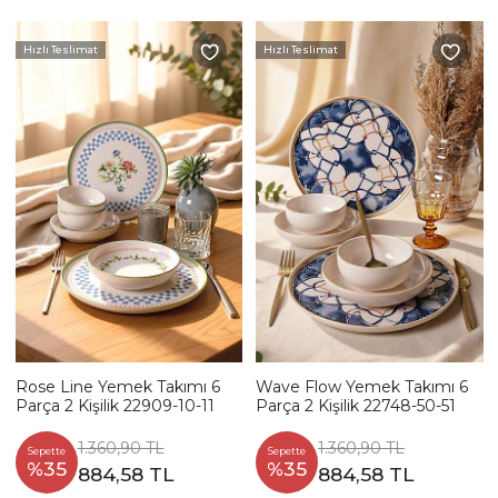
Hızlı Teslimat
Hızlı Teslimat
Rose Line Yemek Takımı 6
Wave Flow Yemek Takımı 6
Parça 2 Kişilik 22909-10-11
Parça 2 Kişilik 22748-50-51
1.360,90 TL
1.360,90 TL
Sepette
Sepette
%35
%35
884,58 TL
884,58 TL