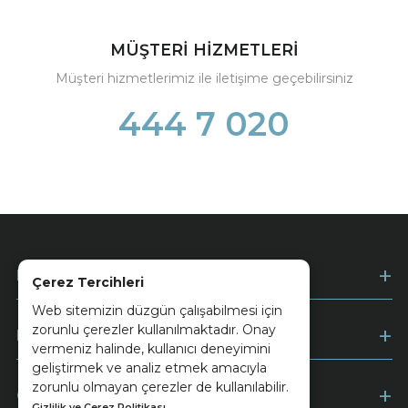
MÜŞTERİ HİZMETLERİ
Müşteri hizmetlerimiz ile iletişime geçebilirsiniz
444 7 020
Kurumsal
Çerez Tercihleri
Web sitemizin düzgün çalışabilmesi için
zorunlu çerezler kullanılmaktadır. Onay
Müşteri Hizmetleri
vermeniz halinde, kullanıcı deneyimini
geliştirmek ve analiz etmek amacıyla
zorunlu olmayan çerezler de kullanılabilir.
Ödeme
Gizlilik ve Çerez Politikası