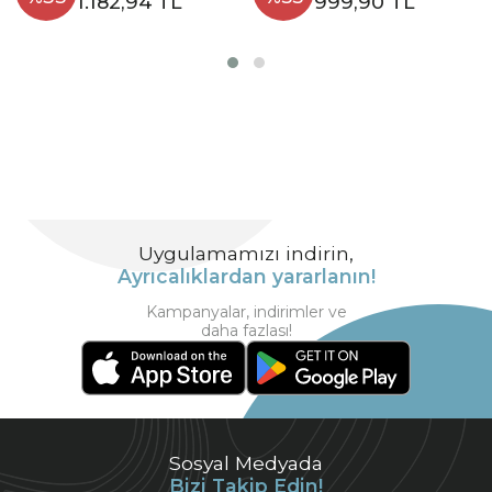
1.182,94 TL
999,90 TL
Uygulamamızı indirin,
Ayrıcalıklardan yararlanın!
Kampanyalar, indirimler ve
daha fazlası!
Sosyal Medyada
Bizi Takip Edin!