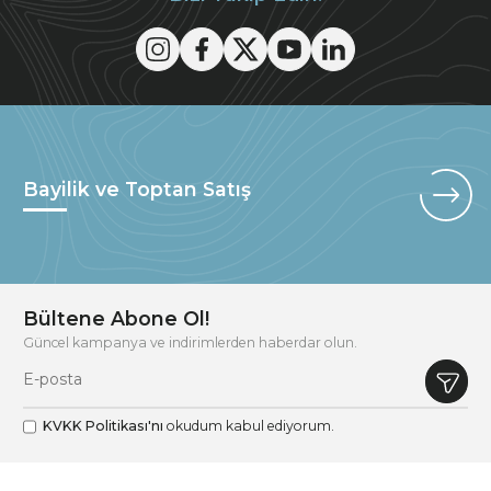
Bayilik ve Toptan Satış
Bültene Abone Ol!
Güncel kampanya ve indirimlerden haberdar olun.
KVKK Politikası'nı
okudum kabul ediyorum.