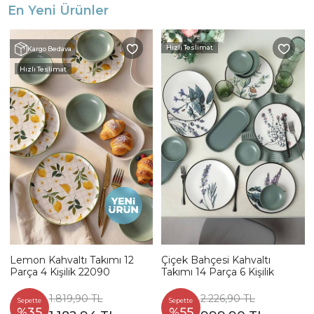
En Yeni Ürünler
Hızlı Teslimat
Kargo Bedava
Hızlı Teslimat
Lemon Kahvaltı Takımı 12
Çiçek Bahçesi Kahvaltı
Parça 4 Kişilik 22090
Takımı 14 Parça 6 Kişilik
1.819,90 TL
2.226,90 TL
Sepette
Sepette
%35
%55