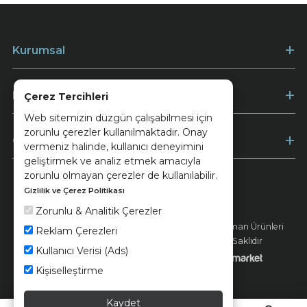
Kurumsal
Müşteri Hizmetleri
Çerez Tercihleri
Web sitemizin düzgün çalışabilmesi için
zorunlu çerezler kullanılmaktadır. Onay
Ödeme
vermeniz halinde, kullanıcı deneyimini
geliştirmek ve analiz etmek amacıyla
zorunlu olmayan çerezler de kullanılabilir.
Gizlilik ve Çerez Politikası
Keramika
Kvkk ve Çerez Politikası
Zorunlu & Analitik Çerezler
© 2026 Ünsa Madencilik Turizm Enerji Seramik Orman Ürünleri
Reklam Çerezleri
Elektrik Üretim San. ve Tic. A.Ş. - Tüm Hakları Saklıdır
Kullanıcı Verisi (Ads)
Kişiselleştirme
Kaydet