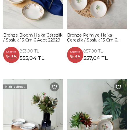
Bronze Bloom Halka Çerezlik
Bronze Palmiye Halka
/ Sosluk 13 Cm 6 Adet 22929
Çerezlik / Sosluk 13 Cm 6
Adet 22901
853,90 TL
857,90 TL
Sepette
Sepette
%35
%35
555,04 TL
557,64 TL
Hızlı Teslimat