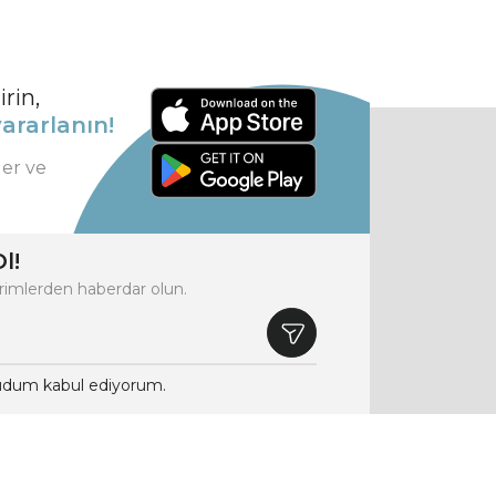
rin,
ararlanın!
ler ve
l!
rimlerden haberdar olun.
dum kabul ediyorum.