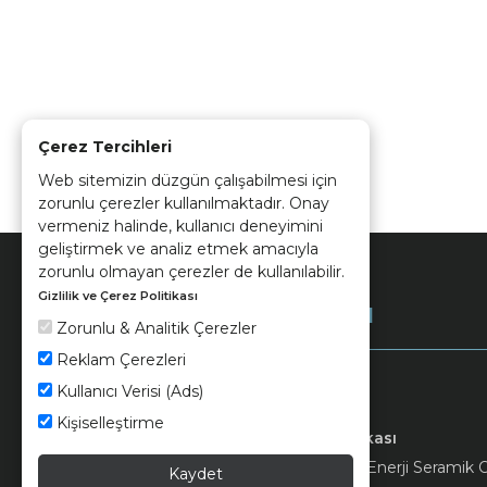
Çerez Tercihleri
Web sitemizin düzgün çalışabilmesi için
zorunlu çerezler kullanılmaktadır. Onay
vermeniz halinde, kullanıcı deneyimini
geliştirmek ve analiz etmek amacıyla
zorunlu olmayan çerezler de kullanılabilir.
Gizlilik ve Çerez Politikası
Kurumsal
Zorunlu & Analitik Çerezler
Reklam Çerezleri
Kullanıcı Verisi (Ads)
Kişiselleştirme
Keramika
Kvkk ve Çerez Politikası
© 2026 Ünsa Madencilik Turizm Enerji Seramik Orm
Kaydet