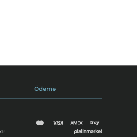
Ödeme
dır