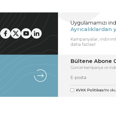
Uygulamamızı indi
Ayrıcalıklardan y
Kampanyalar, indirim
daha fazlası!
Bültene Abone O
Güncel kampanya ve indi
KVKK Politikası'nı
oku