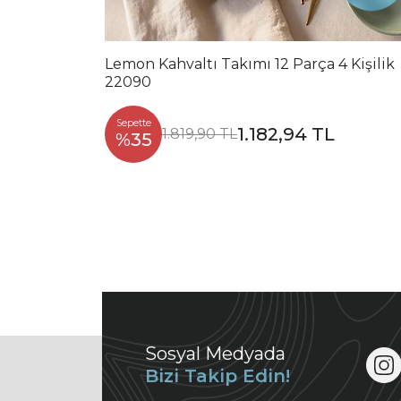
Lemon Kahvaltı Takımı 12 Parça 4 Kişilik
22090
Sepette
1.182,94 TL
1.819,90 TL
%35
Sosyal Medyada
Bizi Takip Edin!