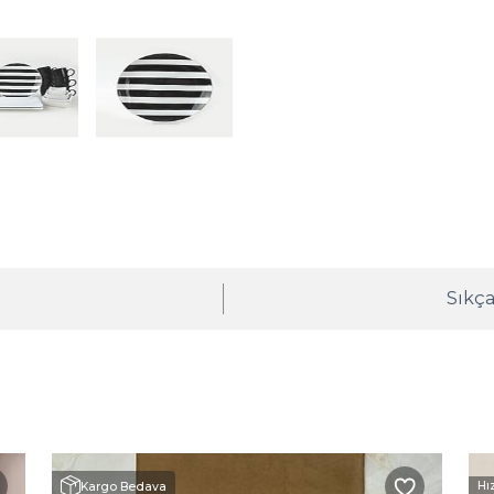
ı
Sıkça
Hı
Kargo Bedava