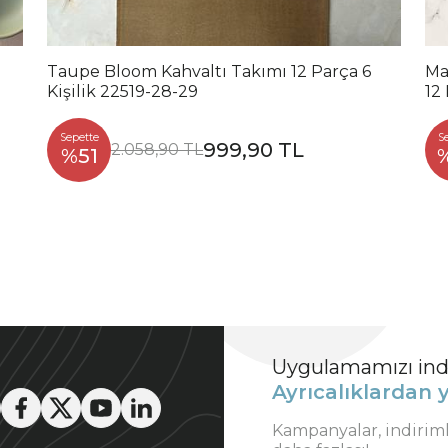
Taupe Bloom Kahvaltı Takımı 12 Parça 6
Ma
Kişilik 22519-28-29
12
Sepette
S
999,90 TL
2.058,90 TL
%51
Uygulamamızı indi
Ayrıcalıklardan y
Kampanyalar, indirim