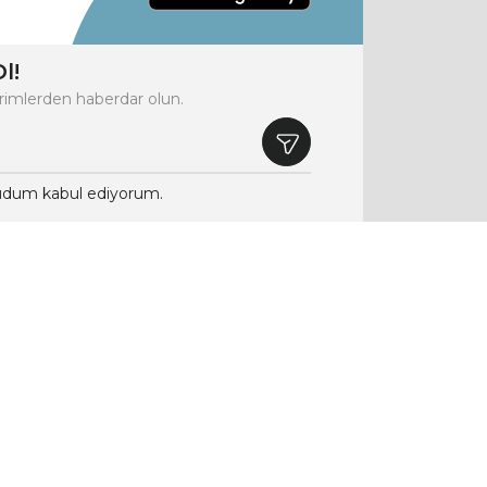
l!
rimlerden haberdar olun.
dum kabul ediyorum.