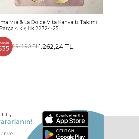
ma Mia & La Dolce Vita Kahvaltı Takımı
 Parça 4 kişilik 22724-25
epette
1.262,24 TL
1.941,90 TL
%35
rin,
ararlanın!
ler ve