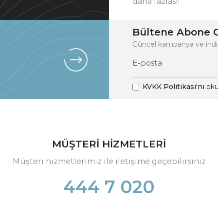
daha fazlası!
Bültene Abone O
Güncel kampanya ve indi
KVKK Politikası'nı
oku
MÜŞTERİ HİZMETLERİ
Müşteri hizmetlerimiz ile iletişime geçebilirsiniz
444 7 020