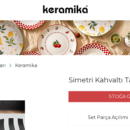
arı
Keramika
Simetri Kahvaltı T
STOĞA G
Set Parça Açılımı