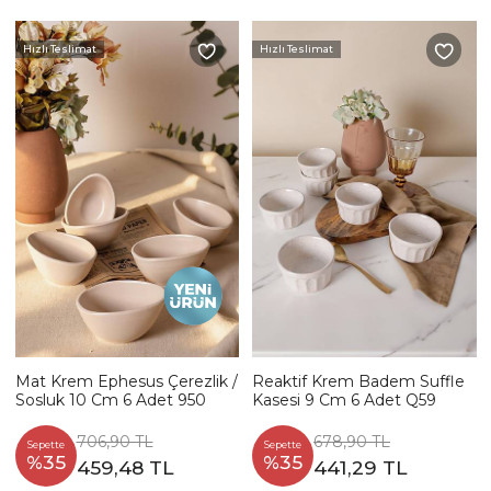
Hızlı Teslimat
Hızlı Teslimat
Mat Krem Ephesus Çerezlik /
Reaktif Krem Badem Suffle
Sosluk 10 Cm 6 Adet 950
Kasesi 9 Cm 6 Adet Q59
706,90 TL
678,90 TL
Sepette
Sepette
%35
%35
459,48 TL
441,29 TL