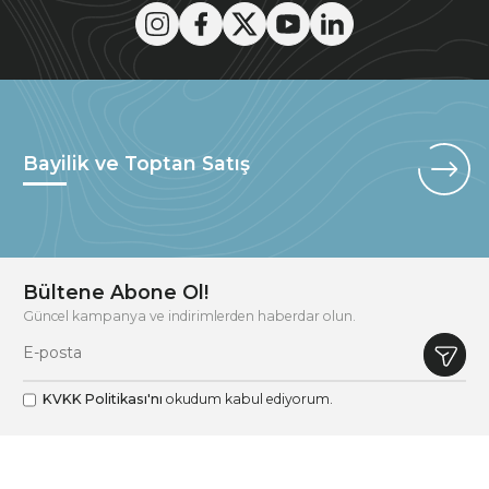
Bayilik ve Toptan Satış
Bültene Abone Ol!
Güncel kampanya ve indirimlerden haberdar olun.
KVKK Politikası'nı
okudum kabul ediyorum.