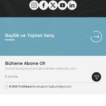
Bayilik ve Toptan Satış
Bültene Abone Ol!
Güncel kampanya ve indirimlerden haberdar olun.
KVKK Politikası'nı
okudum kabul ediyorum.