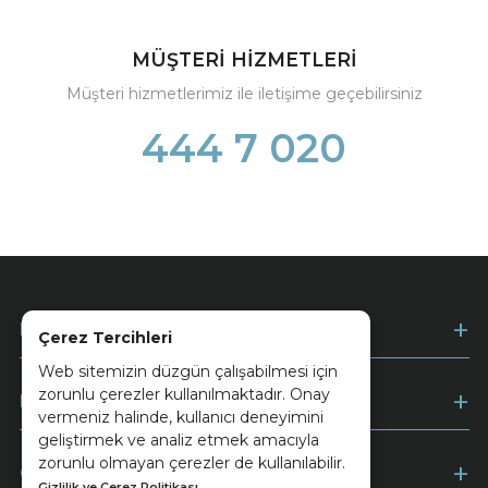
MÜŞTERİ HİZMETLERİ
Müşteri hizmetlerimiz ile iletişime geçebilirsiniz
444 7 020
Kurumsal
Çerez Tercihleri
Web sitemizin düzgün çalışabilmesi için
zorunlu çerezler kullanılmaktadır. Onay
Müşteri Hizmetleri
vermeniz halinde, kullanıcı deneyimini
geliştirmek ve analiz etmek amacıyla
zorunlu olmayan çerezler de kullanılabilir.
Ödeme
Gizlilik ve Çerez Politikası