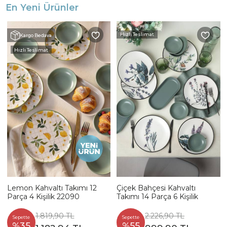
En Yeni Ürünler
Hızlı Teslimat
Kargo Bedava
Hızlı Teslimat
Lemon Kahvaltı Takımı 12
Çiçek Bahçesi Kahvaltı
Parça 4 Kişilik 22090
Takımı 14 Parça 6 Kişilik
1.819,90 TL
2.226,90 TL
Sepette
Sepette
%35
%55