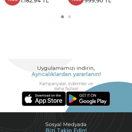
1.182,94 TL
999,90 TL
Uygulamamızı indirin,
Ayrıcalıklardan yararlanın!
Kampanyalar, indirimler ve
daha fazlası!
Sosyal Medyada
Bizi Takip Edin!