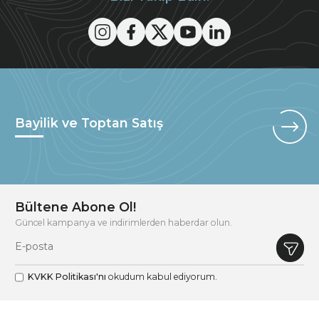
Bayilik ve Toptan Satış
Bültene Abone Ol!
Güncel kampanya ve indirimlerden haberdar olun.
KVKK Politikası'nı
okudum kabul ediyorum.