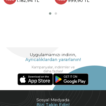
1.182,94 TL
999,90 TL
Uygulamamızı indirin,
Ayrıcalıklardan yararlanın!
Kampanyalar, indirimler ve
daha fazlası!
Sosyal Medyada
Bizi Takip Edin!