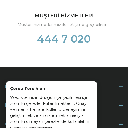
MÜŞTERİ HİZMETLERİ
Müşteri hizmetlerimiz ile iletişime geçebilirsiniz
444 7 020
Kurumsal
Çerez Tercihleri
Web sitemizin düzgün çalışabilmesi için
zorunlu çerezler kullanılmaktadır. Onay
Müşteri Hizmetleri
vermeniz halinde, kullanıcı deneyimini
geliştirmek ve analiz etmek amacıyla
zorunlu olmayan çerezler de kullanılabilir.
Ödeme
Gizlilik ve Çerez Politikası