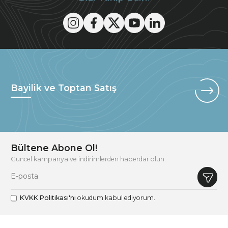
Bayilik ve Toptan Satış
Bültene Abone Ol!
Güncel kampanya ve indirimlerden haberdar olun.
KVKK Politikası'nı
okudum kabul ediyorum.