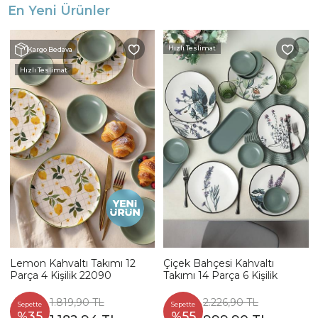
En Yeni Ürünler
Hızlı Teslimat
Kargo Bedava
Hızlı Teslimat
Lemon Kahvaltı Takımı 12
Çiçek Bahçesi Kahvaltı
Parça 4 Kişilik 22090
Takımı 14 Parça 6 Kişilik
1.819,90 TL
2.226,90 TL
Sepette
Sepette
%35
%55