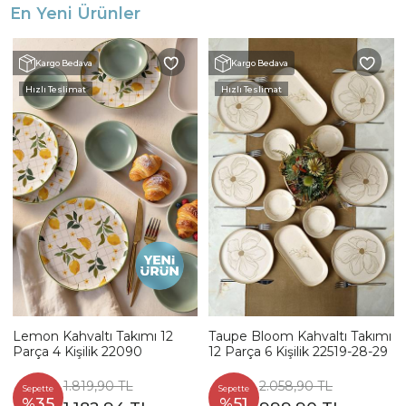
En Yeni Ürünler
Kargo Bedava
Kargo Bedava
Hızlı Teslimat
Hızlı Teslimat
Lemon Kahvaltı Takımı 12
Taupe Bloom Kahvaltı Takımı
Parça 4 Kişilik 22090
12 Parça 6 Kişilik 22519-28-29
1.819,90 TL
2.058,90 TL
Sepette
Sepette
%35
%51