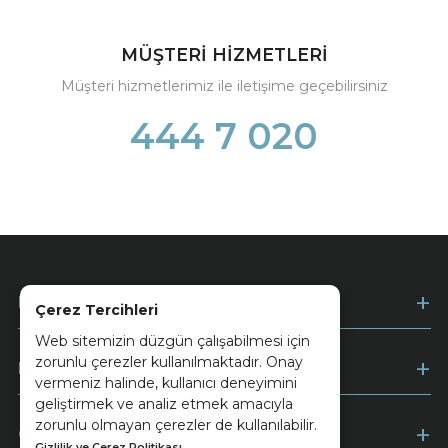
MÜŞTERİ HİZMETLERİ
Müşteri hizmetlerimiz ile iletişime geçebilirsiniz
444 7 020
Kurumsal
Çerez Tercihleri
Web sitemizin düzgün çalışabilmesi için
zorunlu çerezler kullanılmaktadır. Onay
Müşteri Hizmetleri
vermeniz halinde, kullanıcı deneyimini
geliştirmek ve analiz etmek amacıyla
zorunlu olmayan çerezler de kullanılabilir.
Ödeme
Gizlilik ve Çerez Politikası