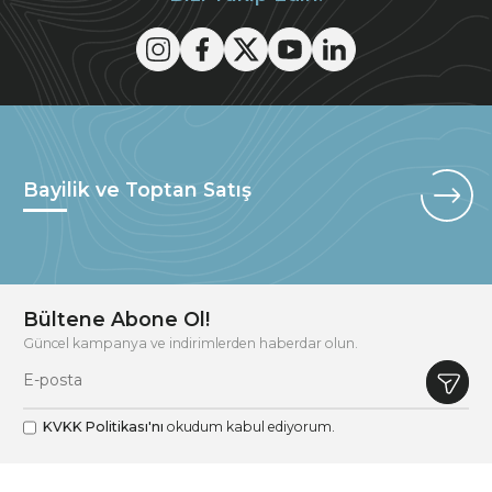
Bayilik ve Toptan Satış
Bültene Abone Ol!
Güncel kampanya ve indirimlerden haberdar olun.
KVKK Politikası'nı
okudum kabul ediyorum.