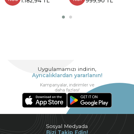
1.182,94 TL
999,90 TL
Uygulamamızı indirin,
Ayrıcalıklardan yararlanın!
Kampanyalar, indirimler ve
daha fazlası!
Sosyal Medyada
Bizi Takip Edin!