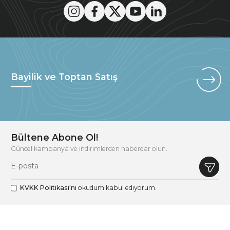
Bayilik ve Toptan Satış
Bültene Abone Ol!
Güncel kampanya ve indirimlerden haberdar olun.
KVKK Politikası'nı
okudum kabul ediyorum.