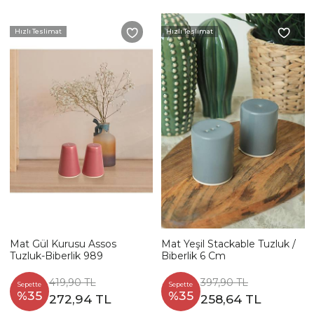
Hızlı Teslimat
Hızlı Teslimat
Mat Gül Kurusu Assos
Mat Yeşil Stackable Tuzluk /
Tuzluk-Biberlik 989
Biberlik 6 Cm
419,90 TL
397,90 TL
Sepette
Sepette
%35
%35
272,94 TL
258,64 TL