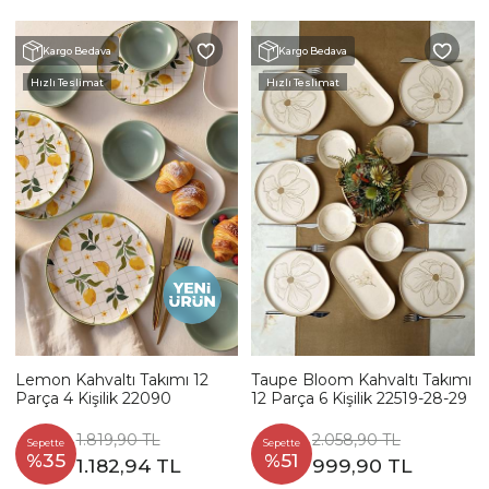
Kargo Bedava
Kargo Bedava
Hızlı Teslimat
Hızlı Teslimat
Lemon Kahvaltı Takımı 12
Taupe Bloom Kahvaltı Takımı
Parça 4 Kişilik 22090
12 Parça 6 Kişilik 22519-28-29
1.819,90 TL
2.058,90 TL
Sepette
Sepette
%35
%51
1.182,94 TL
999,90 TL