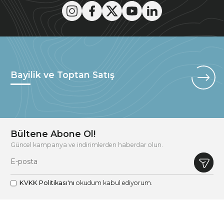
Bayilik ve Toptan Satış
Bültene Abone Ol!
Güncel kampanya ve indirimlerden haberdar olun.
KVKK Politikası'nı
okudum kabul ediyorum.