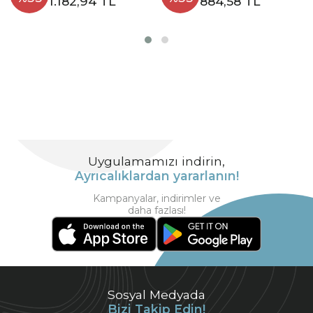
1.182,94 TL
884,58 TL
Uygulamamızı indirin,
Ayrıcalıklardan yararlanın!
Kampanyalar, indirimler ve
daha fazlası!
Sosyal Medyada
Bizi Takip Edin!