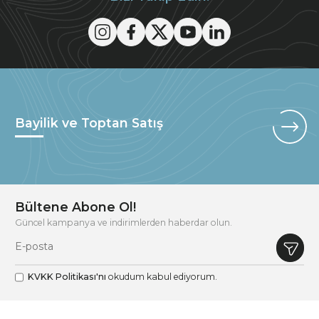
Bayilik ve Toptan Satış
Bültene Abone Ol!
Güncel kampanya ve indirimlerden haberdar olun.
KVKK Politikası'nı
okudum kabul ediyorum.