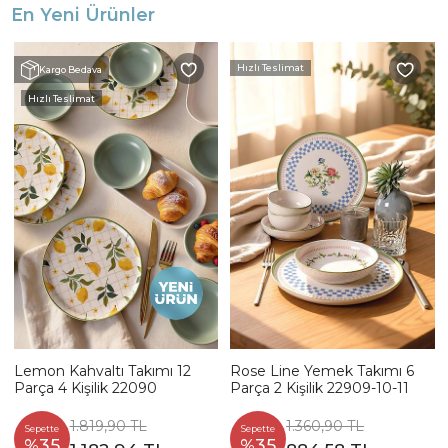
En Yeni Ürünler
Hızlı Teslimat
Kargo Bedava
Hızlı Teslimat
Lemon Kahvaltı Takımı 12
Rose Line Yemek Takımı 6
Parça 4 Kişilik 22090
Parça 2 Kişilik 22909-10-11
1.819,90 TL
1.360,90 TL
Sepette
Sepette
%35
%35