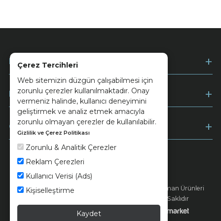
Kurumsal
Çerez Tercihleri
Web sitemizin düzgün çalışabilmesi için
zorunlu çerezler kullanılmaktadır. Onay
Müşteri Hizmetleri
vermeniz halinde, kullanıcı deneyimini
geliştirmek ve analiz etmek amacıyla
zorunlu olmayan çerezler de kullanılabilir.
Ödeme
Gizlilik ve Çerez Politikası
Zorunlu & Analitik Çerezler
Reklam Çerezleri
Keramika
Kvkk ve Çerez Politikası
Kullanıcı Verisi (Ads)
© 2026 Ünsa Madencilik Turizm Enerji Seramik Orman Ürünleri
Kişiselleştirme
Elektrik Üretim San. ve Tic. A.Ş. - Tüm Hakları Saklıdır
Kaydet