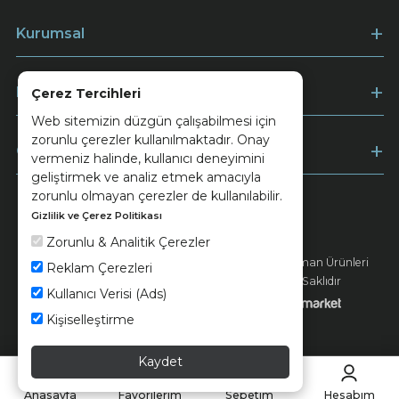
Kurumsal
Müşteri Hizmetleri
Çerez Tercihleri
Web sitemizin düzgün çalışabilmesi için
zorunlu çerezler kullanılmaktadır. Onay
Ödeme
vermeniz halinde, kullanıcı deneyimini
geliştirmek ve analiz etmek amacıyla
zorunlu olmayan çerezler de kullanılabilir.
Gizlilik ve Çerez Politikası
Keramika
Kvkk ve Çerez Politikası
Zorunlu & Analitik Çerezler
© 2026 Ünsa Madencilik Turizm Enerji Seramik Orman Ürünleri
Reklam Çerezleri
Elektrik Üretim San. ve Tic. A.Ş. - Tüm Hakları Saklıdır
Kullanıcı Verisi (Ads)
Kişiselleştirme
Kaydet
Anasayfa
Favorilerim
Sepetim
Hesabım