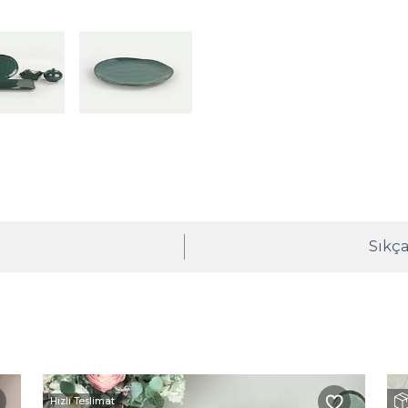
ı
Sıkça
Hızlı Teslimat