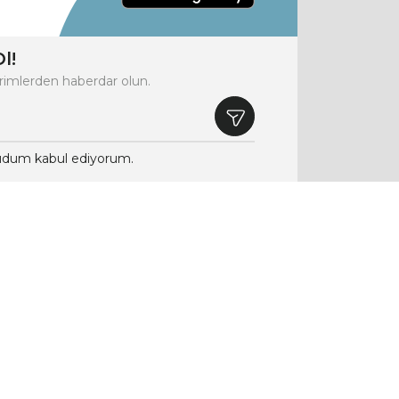
l!
rimlerden haberdar olun.
dum kabul ediyorum.