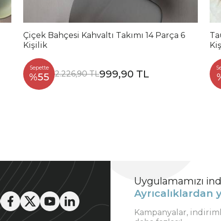
Çiçek Bahçesi Kahvaltı Takımı 14 Parça 6
Ta
Kişilik
Ki
Sepette
S
999,90 TL
2.226,90 TL
%55
Uygulamamızı indi
Ayrıcalıklardan y
Kampanyalar, indirim