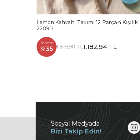
Lemon Kahvaltı Takımı 12 Parça 4 Kişilik
22090
Sepette
1.182,94 TL
1.819,90 TL
%35
Sosyal Medyada
Bizi Takip Edin!