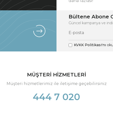
daha fazlası!
Bültene Abone O
Güncel kampanya ve indi
KVKK Politikası'nı
oku
MÜŞTERİ HİZMETLERİ
Müşteri hizmetlerimiz ile iletişime geçebilirsiniz
444 7 020