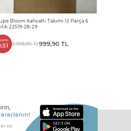
upe Bloom Kahvaltı Takımı 12 Parça 6
şilik 22519-28-29
epette
999,90 TL
2.058,90 TL
%51
rin,
ararlanın!
ler ve