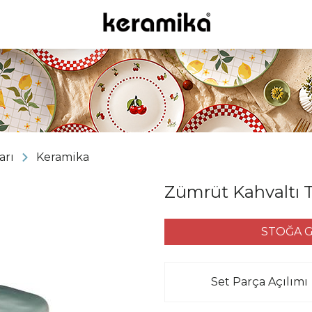
arı
Keramika
Zümrüt Kahvaltı Ta
STOĞA G
Set Parça Açılımı