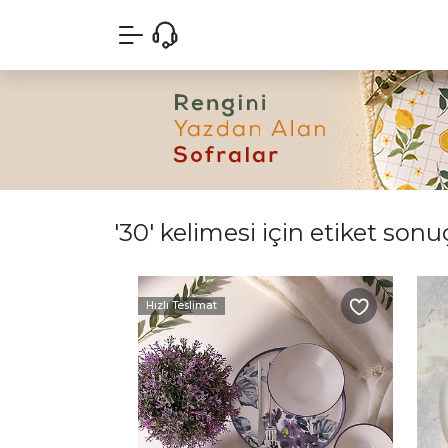
'30' kelimesi için etiket sonuç
Hızlı Teslimat