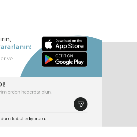
rin,
ararlanın!
ler ve
l!
rimlerden haberdar olun.
dum kabul ediyorum.