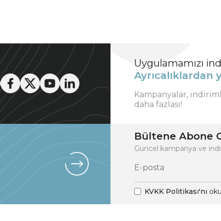
Uygulamamızı indi
Ayrıcalıklardan y
Kampanyalar, indirim
daha fazlası!
Bültene Abone O
Güncel kampanya ve indi
KVKK Politikası'nı
oku