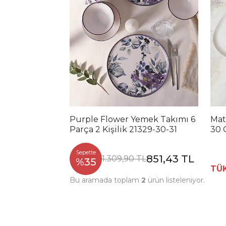
Purple Flower Yemek Takımı 6
Mat
Parça 2 Kişilik 21329-30-31
30 
Sepette
851,43 TL
1.309,90 TL
%35
TÜ
Bu aramada toplam
2
ürün listeleniyor.