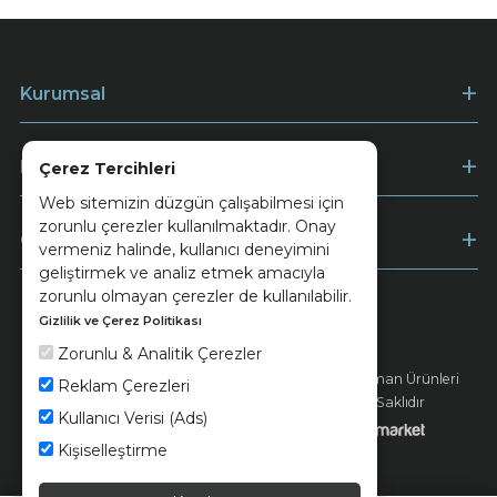
Kurumsal
Müşteri Hizmetleri
Çerez Tercihleri
Web sitemizin düzgün çalışabilmesi için
zorunlu çerezler kullanılmaktadır. Onay
Ödeme
vermeniz halinde, kullanıcı deneyimini
geliştirmek ve analiz etmek amacıyla
zorunlu olmayan çerezler de kullanılabilir.
Gizlilik ve Çerez Politikası
Keramika
Kvkk ve Çerez Politikası
Zorunlu & Analitik Çerezler
© 2026 Ünsa Madencilik Turizm Enerji Seramik Orman Ürünleri
Reklam Çerezleri
Elektrik Üretim San. ve Tic. A.Ş. - Tüm Hakları Saklıdır
Kullanıcı Verisi (Ads)
Kişiselleştirme