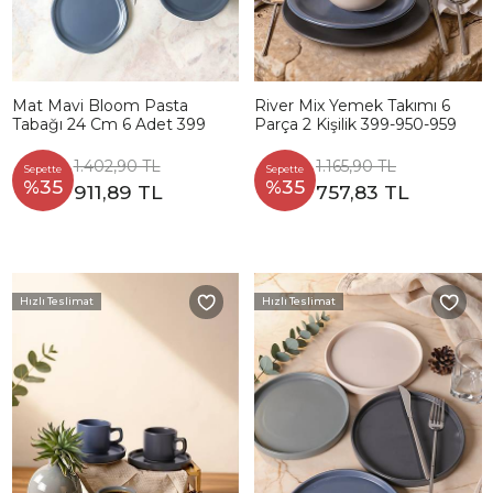
Mat Mavi Bloom Pasta
River Mix Yemek Takımı 6
Tabağı 24 Cm 6 Adet 399
Parça 2 Kişilik 399-950-959
1.402,90 TL
1.165,90 TL
Sepette
Sepette
%35
%35
911,89 TL
757,83 TL
Hızlı Teslimat
Hızlı Teslimat