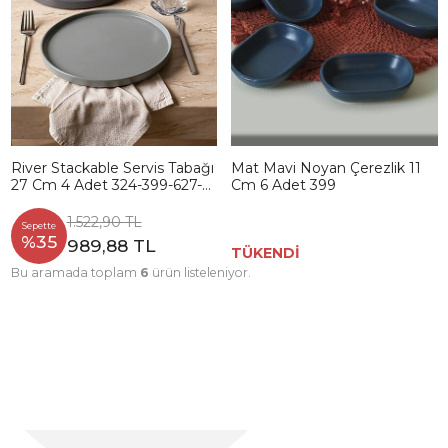
River Stackable Servis Tabağı
Mat Mavi Noyan Çerezlik 11
27 Cm 4 Adet 324-399-627-
Cm 6 Adet 399
950
1.522,90 TL
Sepette
%35
989,88 TL
TÜKENDİ
Bu aramada toplam
6
ürün listeleniyor.