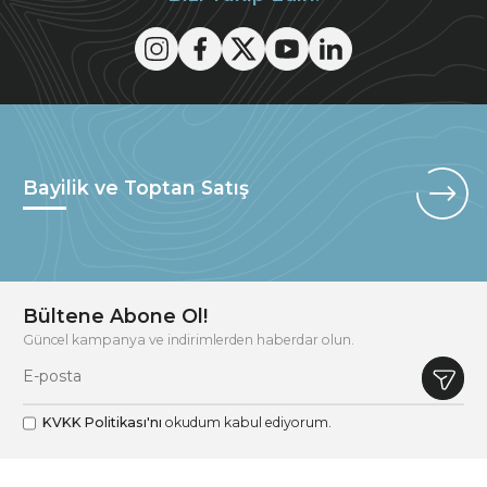
Bayilik ve Toptan Satış
Bültene Abone Ol!
Güncel kampanya ve indirimlerden haberdar olun.
KVKK Politikası'nı
okudum kabul ediyorum.