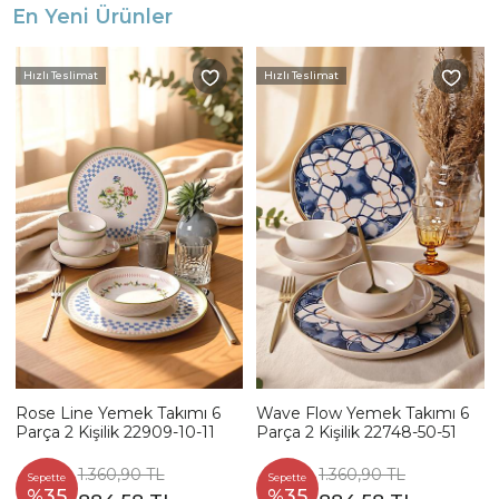
En Yeni Ürünler
Hızlı Teslimat
Hızlı Teslimat
Rose Line Yemek Takımı 6
Wave Flow Yemek Takımı 6
Parça 2 Kişilik 22909-10-11
Parça 2 Kişilik 22748-50-51
1.360,90 TL
1.360,90 TL
Sepette
Sepette
%35
%35