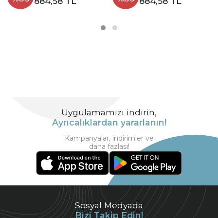
884,58 TL
884,58 TL
Uygulamamızı indirin,
Ayrıcalıklardan yararlanın!
Kampanyalar, indirimler ve
daha fazlası!
Sosyal Medyada
Bizi Takip Edin!