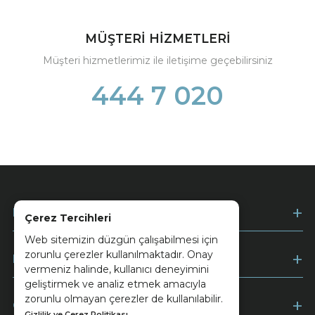
MÜŞTERİ HİZMETLERİ
Müşteri hizmetlerimiz ile iletişime geçebilirsiniz
444 7 020
Kurumsal
Çerez Tercihleri
Web sitemizin düzgün çalışabilmesi için
zorunlu çerezler kullanılmaktadır. Onay
Müşteri Hizmetleri
vermeniz halinde, kullanıcı deneyimini
geliştirmek ve analiz etmek amacıyla
zorunlu olmayan çerezler de kullanılabilir.
Ödeme
Gizlilik ve Çerez Politikası