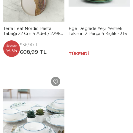
Terra Leaf Nordıc Pasta
Ege Degrade Yeşil Yemek
Tabağı 22 Cm 4 Adet / 22969-
Takımı 12 Parça 4 Kişilik - 316
70
936,90 TL
Sepette
%35
608,99 TL
TÜKENDİ