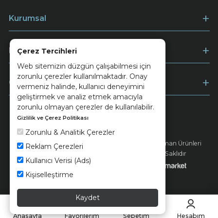
Kurumsal
Müşteri Hizmetleri
Çerez Tercihleri
Web sitemizin düzgün çalışabilmesi için
zorunlu çerezler kullanılmaktadır. Onay
Ödeme
vermeniz halinde, kullanıcı deneyimini
geliştirmek ve analiz etmek amacıyla
zorunlu olmayan çerezler de kullanılabilir.
Gizlilik ve Çerez Politikası
Keramika
Kvkk ve Çerez Politikası
Zorunlu & Analitik Çerezler
© 2026 Ünsa Madencilik Turizm Enerji Seramik Orman Ürünleri
Reklam Çerezleri
Elektrik Üretim San. ve Tic. A.Ş. - Tüm Hakları Saklıdır
Kullanıcı Verisi (Ads)
Kişiselleştirme
Kaydet
Anasayfa
Favorilerim
Sepetim
Hesabım