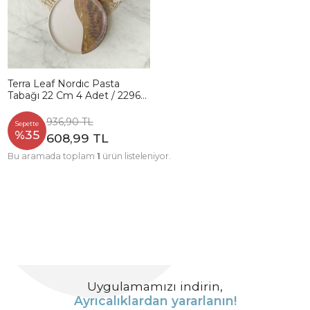
Terra Leaf Nordıc Pasta
Tabağı 22 Cm 4 Adet / 22969-
70
936,90 TL
Sepette
%35
608,99 TL
Bu aramada toplam
1
ürün listeleniyor.
Uygulamamızı indirin,
Ayrıcalıklardan yararlanın!