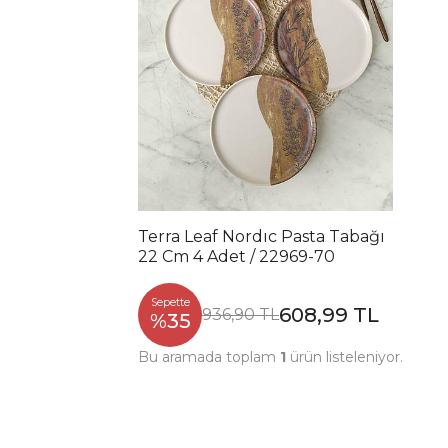
Terra Leaf Nordıc Pasta Tabağı
22 Cm 4 Adet / 22969-70
Sepette
608,99 TL
936,90 TL
%35
Bu aramada toplam
1
ürün listeleniyor.