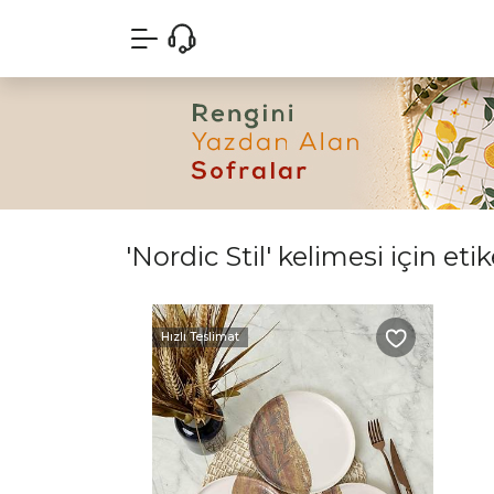
'Nordic Stil' kelimesi için eti
Hızlı Teslimat