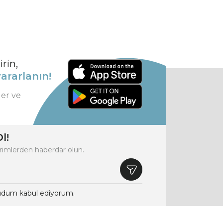
rin,
ararlanın!
ler ve
l!
rimlerden haberdar olun.
dum kabul ediyorum.