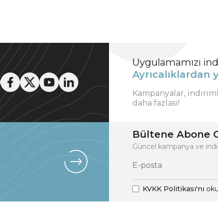
Uygulamamızı indi
Ayrıcalıklardan y
Kampanyalar, indirim
daha fazlası!
Bültene Abone O
Güncel kampanya ve indi
KVKK Politikası'nı
oku