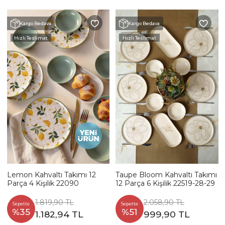
Kargo Bedava
Kargo Bedava
Hızlı Teslimat
Hızlı Teslimat
Lemon Kahvaltı Takımı 12
Taupe Bloom Kahvaltı Takımı
Parça 4 Kişilik 22090
12 Parça 6 Kişilik 22519-28-29
1.819,90 TL
2.058,90 TL
Sepette
Sepette
%35
%51
1.182,94 TL
999,90 TL