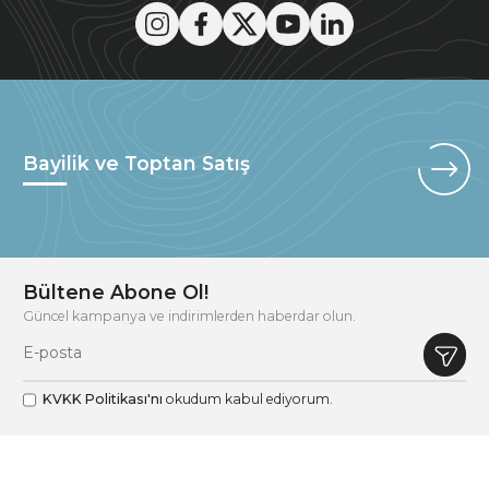
Bayilik ve Toptan Satış
Bültene Abone Ol!
Güncel kampanya ve indirimlerden haberdar olun.
KVKK Politikası'nı
okudum kabul ediyorum.