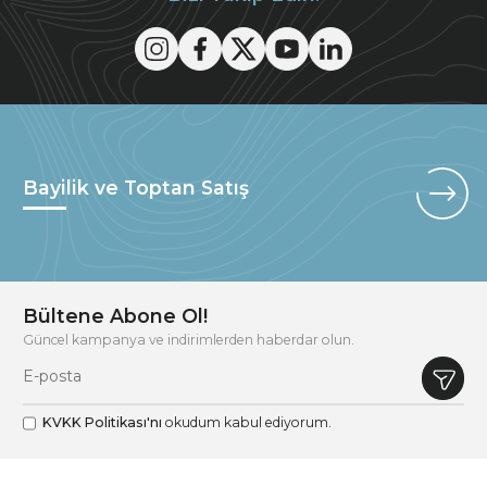
Bayilik ve Toptan Satış
Bültene Abone Ol!
Güncel kampanya ve indirimlerden haberdar olun.
KVKK Politikası'nı
okudum kabul ediyorum.