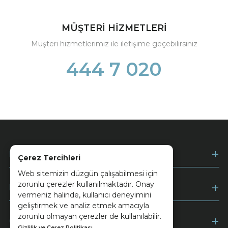
MÜŞTERİ HİZMETLERİ
Müşteri hizmetlerimiz ile iletişime geçebilirsiniz
444 7 020
Kurumsal
Çerez Tercihleri
Web sitemizin düzgün çalışabilmesi için
zorunlu çerezler kullanılmaktadır. Onay
Müşteri Hizmetleri
vermeniz halinde, kullanıcı deneyimini
geliştirmek ve analiz etmek amacıyla
zorunlu olmayan çerezler de kullanılabilir.
Ödeme
Gizlilik ve Çerez Politikası