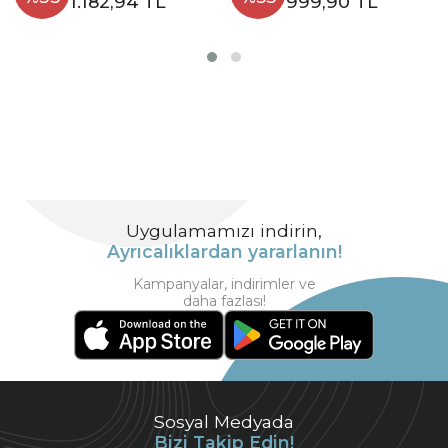
1.182,94 TL
999,90 TL
Uygulamamızı indirin,
Ayrıcalıklardan yararlanın!
Kampanyalar, indirimler ve
daha fazlası!
Sosyal Medyada
Bizi Takip Edin!