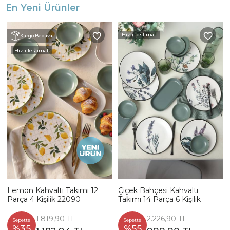
En Yeni Ürünler
Hızlı Teslimat
Kargo Bedava
Hızlı Teslimat
Lemon Kahvaltı Takımı 12
Çiçek Bahçesi Kahvaltı
Parça 4 Kişilik 22090
Takımı 14 Parça 6 Kişilik
1.819,90 TL
2.226,90 TL
Sepette
Sepette
%35
%55