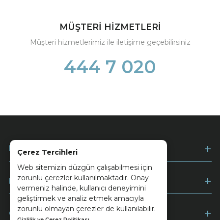
MÜŞTERİ HİZMETLERİ
Müşteri hizmetlerimiz ile iletişime geçebilirsiniz
444 7 020
Kurumsal
Çerez Tercihleri
Web sitemizin düzgün çalışabilmesi için
zorunlu çerezler kullanılmaktadır. Onay
Müşteri Hizmetleri
vermeniz halinde, kullanıcı deneyimini
geliştirmek ve analiz etmek amacıyla
zorunlu olmayan çerezler de kullanılabilir.
Ödeme
Gizlilik ve Çerez Politikası