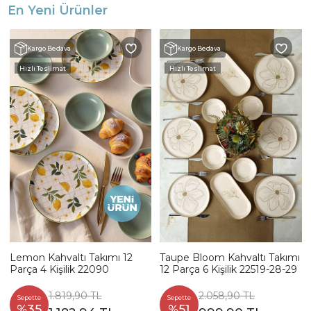
En Yeni Ürünler
Kargo Bedava
Kargo Bedava
Hızlı Teslimat
Hızlı Teslimat
Lemon Kahvaltı Takımı 12
Taupe Bloom Kahvaltı Takımı
Parça 4 Kişilik 22090
12 Parça 6 Kişilik 22519-28-29
1.819,90 TL
2.058,90 TL
Sepette
Sepette
%35
%51