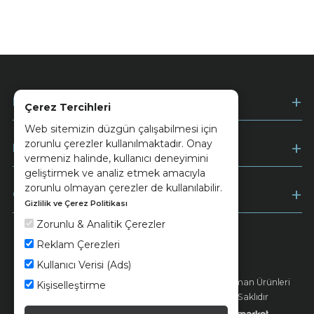
Kurumsal
Çerez Tercihleri
Web sitemizin düzgün çalışabilmesi için
zorunlu çerezler kullanılmaktadır. Onay
Müşteri Hizmetleri
vermeniz halinde, kullanıcı deneyimini
geliştirmek ve analiz etmek amacıyla
zorunlu olmayan çerezler de kullanılabilir.
Ödeme
Gizlilik ve Çerez Politikası
Zorunlu & Analitik Çerezler
Reklam Çerezleri
Keramika
Kvkk ve Çerez Politikası
Kullanıcı Verisi (Ads)
© 2026 Ünsa Madencilik Turizm Enerji Seramik Orman Ürünleri
Kişiselleştirme
Elektrik Üretim San. ve Tic. A.Ş. - Tüm Hakları Saklıdır