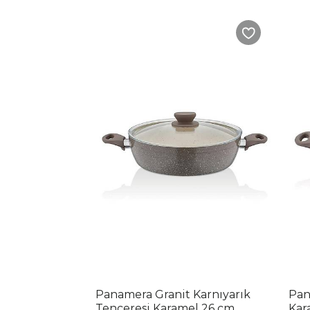
Panamera Granit Karnıyarık
Pan
Tenceresi Karamel 26 cm
Kar