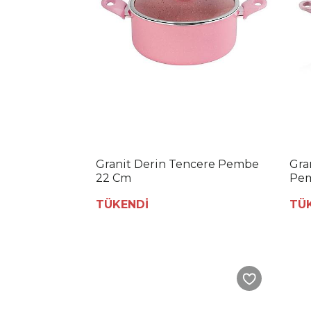
Granit Derin Tencere Pembe
Gra
22 Cm
Pem
TÜKENDİ
TÜ