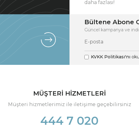
daha fazlası!
Bültene Abone O
Güncel kampanya ve indi
KVKK Politikası'nı
oku
MÜŞTERİ HİZMETLERİ
Müşteri hizmetlerimiz ile iletişime geçebilirsiniz
444 7 020