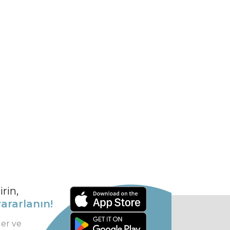
rin,
ararlanın!
ler ve