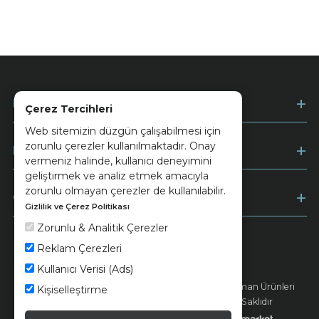
Kurumsal
Çerez Tercihleri
Web sitemizin düzgün çalışabilmesi için
zorunlu çerezler kullanılmaktadır. Onay
Müşteri Hizmetleri
vermeniz halinde, kullanıcı deneyimini
geliştirmek ve analiz etmek amacıyla
zorunlu olmayan çerezler de kullanılabilir.
Ödeme
Gizlilik ve Çerez Politikası
Zorunlu & Analitik Çerezler
Reklam Çerezleri
Keramika
Kvkk ve Çerez Politikası
Kullanıcı Verisi (Ads)
© 2026 Ünsa Madencilik Turizm Enerji Seramik Orman Ürünleri
Kişiselleştirme
Elektrik Üretim San. ve Tic. A.Ş. - Tüm Hakları Saklıdır