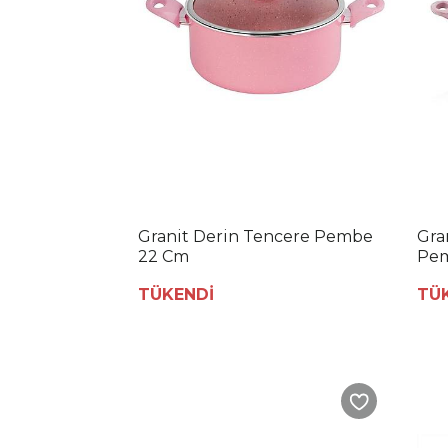
Granit Derin Tencere Pembe
Gra
22 Cm
Pem
TÜKENDİ
TÜ