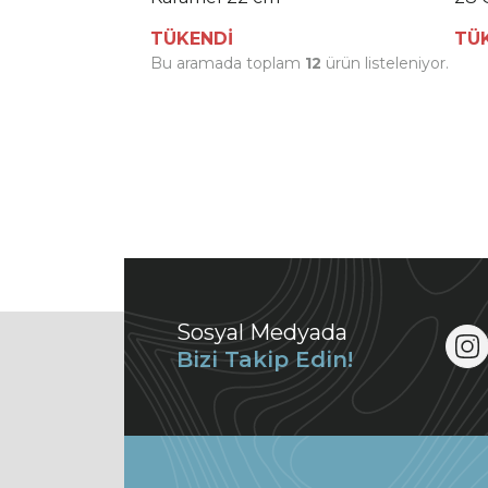
TÜKENDİ
TÜ
Bu aramada toplam
12
ürün listeleniyor.
Sosyal Medyada
Bizi Takip Edin!