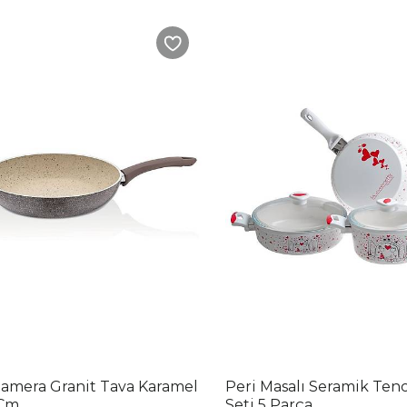
amera Granit Tava Karamel
Peri Masalı Seramik Ten
 Cm
Seti 5 Parça