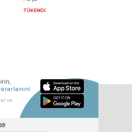
TÜKENDİ
rin,
ararlanın!
ler ve
l!