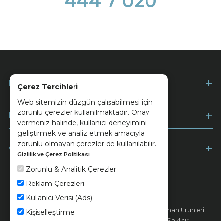
444 7 020
Kurumsal
Çerez Tercihleri
Web sitemizin düzgün çalışabilmesi için
zorunlu çerezler kullanılmaktadır. Onay
Müşteri Hizmetleri
vermeniz halinde, kullanıcı deneyimini
geliştirmek ve analiz etmek amacıyla
zorunlu olmayan çerezler de kullanılabilir.
Ödeme
Gizlilik ve Çerez Politikası
Zorunlu & Analitik Çerezler
Reklam Çerezleri
Keramika
Kvkk ve Çerez Politikası
Kullanıcı Verisi (Ads)
© 2026 Ünsa Madencilik Turizm Enerji Seramik Orman Ürünleri
Kişiselleştirme
Elektrik Üretim San. ve Tic. A.Ş. - Tüm Hakları Saklıdır