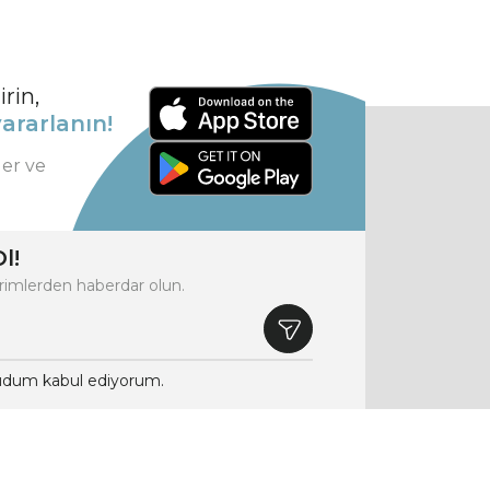
rin,
ararlanın!
ler ve
l!
rimlerden haberdar olun.
dum kabul ediyorum.