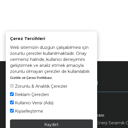
Çerez Tercihleri
Web sitemizin düzgün çalışabilmesi için
zorunlu çerezler kullanılmaktadır. Onay
vermeniz halinde, kullanıcı deneyimini
geliştirmek ve analiz etmek amacıyla
zorunlu olmayan çerezler de kullanılabilir.
Gizlilik ve Çerez Politikası
Kurumsal
Zorunlu & Analitik Çerezler
Reklam Çerezleri
Kullanıcı Verisi (Ads)
Kişiselleştirme
Keramika
Kvkk ve Çerez Politikası
© 2026 Ünsa Madencilik Turizm Enerji Seramik Orm
Kaydet