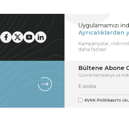
Uygulamamızı indi
Ayrıcalıklardan y
Kampanyalar, indirim
daha fazlası!
Bültene Abone O
Güncel kampanya ve indi
KVKK Politikası'nı
oku