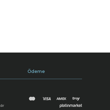
Ödeme
dır