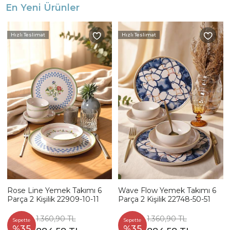
En Yeni Ürünler
Hızlı Teslimat
Hızlı Teslimat
Rose Line Yemek Takımı 6
Wave Flow Yemek Takımı 6
Parça 2 Kişilik 22909-10-11
Parça 2 Kişilik 22748-50-51
1.360,90 TL
1.360,90 TL
Sepette
Sepette
%35
%35