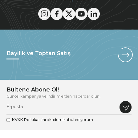
Bayilik ve Toptan Satış
Bültene Abone Ol!
Güncel kampanya ve indirimlerden haberdar olun.
KVKK Politikası'nı
okudum kabul ediyorum.