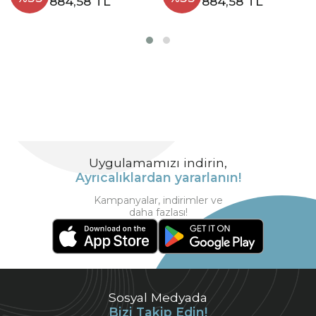
884,58 TL
884,58 TL
Uygulamamızı indirin,
Ayrıcalıklardan yararlanın!
Kampanyalar, indirimler ve
daha fazlası!
Sosyal Medyada
Bizi Takip Edin!