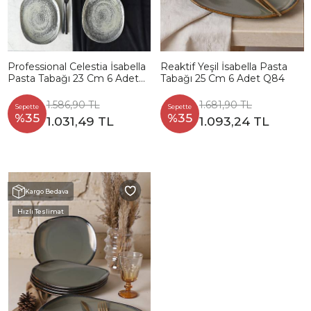
Professional Celestia İsabella
Reaktif Yeşil İsabella Pasta
Pasta Tabağı 23 Cm 6 Adet
Tabağı 25 Cm 6 Adet Q84
23340
1.586,90 TL
1.681,90 TL
Sepette
Sepette
%35
%35
1.031,49 TL
1.093,24 TL
Kargo Bedava
Hızlı Teslimat