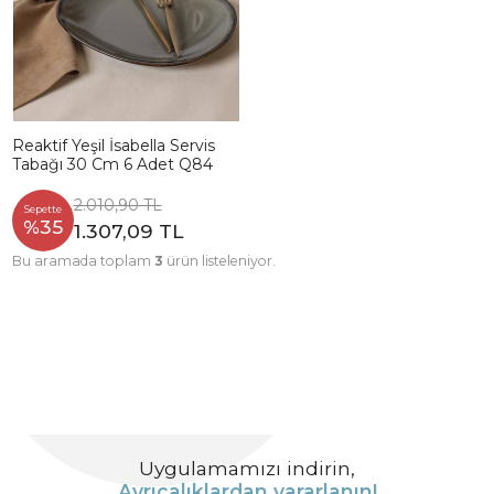
Reaktif Yeşil İsabella Servis
Tabağı 30 Cm 6 Adet Q84
2.010,90 TL
Sepette
%35
1.307,09 TL
Bu aramada toplam
3
ürün listeleniyor.
Uygulamamızı indirin,
Ayrıcalıklardan yararlanın!