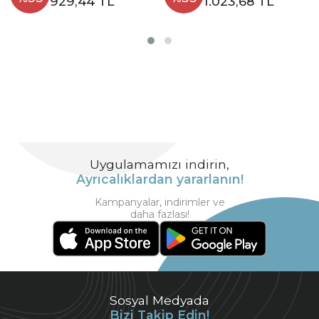
929,44 TL
1.023,68 TL
Uygulamamızı indirin,
Ayrıcalıklardan yararlanın!
Kampanyalar, indirimler ve
daha fazlası!
Sosyal Medyada
Bizi Takip Edin!