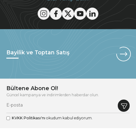
Bayilik ve Toptan Satış
Bültene Abone Ol!
Güncel kampanya ve indirimlerden haberdar olun.
KVKK Politikası'nı
okudum kabul ediyorum.