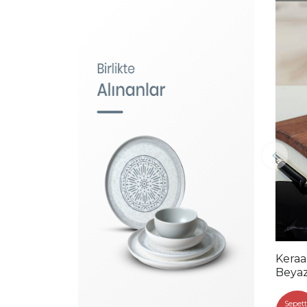
Keraa
Beyaz
Sepett