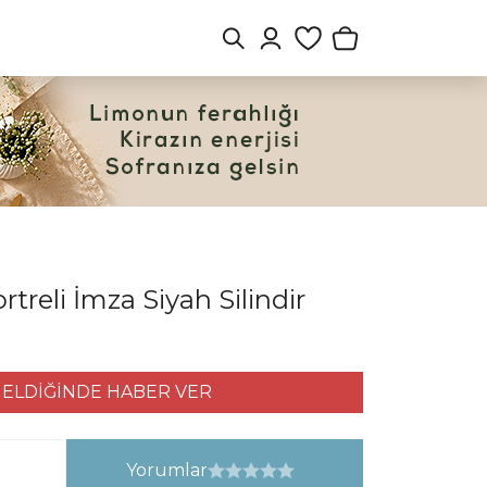
rtreli İmza Siyah Silindir
ELDİĞİNDE HABER VER
Yorumlar