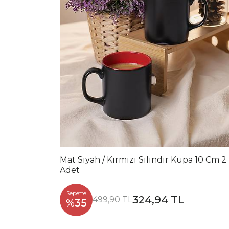
Mat Siyah / Kırmızı Silindir Kupa 10 Cm 2
Adet
Sepette
324,94 TL
499,90 TL
%35