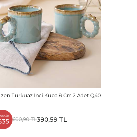
izen Turkuaz İnci Kupa 8 Cm 2 Adet Q40
epette
390,59 TL
600,90 TL
%35