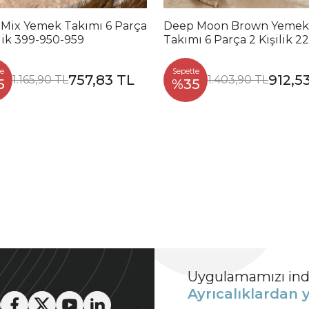
 Mix Yemek Takımı 6 Parça
Deep Moon Brown Yemek
ilik 399-950-959
Takımı 6 Parça 2 Kişilik 2
88
e
Sepette
757,83 TL
912,5
1.165,90 TL
1.403,90 TL
5
%35
Uygulamamızı indi
Ayrıcalıklardan y