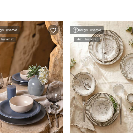
go Bedava
Kargo Bedava
 Teslimat
Hızlı Teslimat