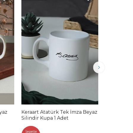
yaz
Keraart Atatürk Tek İmza Beyaz
Lapis Daml
Silindir Kupa 1 Adet
4 Parça 2 Ki
Sepette
Sepette