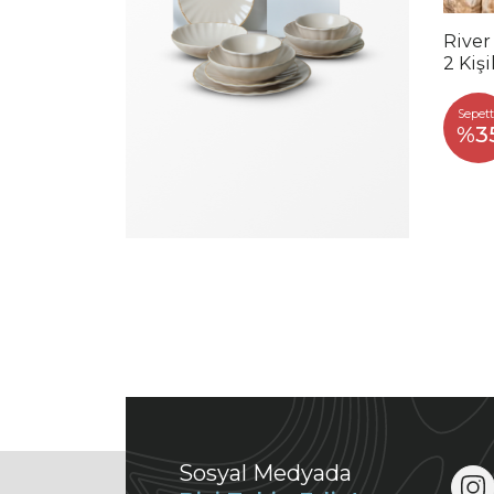
River
2 Kiş
Sepett
%3
Sosyal Medyada