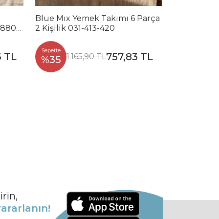
Blue Mix Yemek Takımı 6 Parça
Noble Mix 
2880-
2 Kişilik 031-413-420
Parça 2 Kiş
Sepette
Sepette
3 TL
757,83 TL
1.165,90 TL
1.2
%35
%35
rin,
ararlanın!