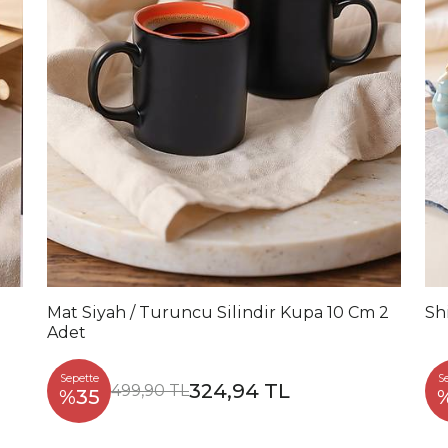
Mat Siyah / Turuncu Silindir Kupa 10 Cm 2
Sh
Adet
Sepette
S
324,94 TL
499,90 TL
%35