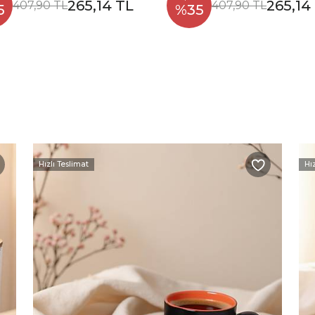
265,14 TL
265,14
407,90 TL
407,90 TL
5
%35
Hızlı Teslimat
Hı