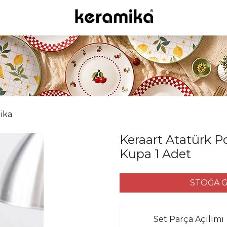
ika
Keraart Atatürk Po
Kupa 1 Adet
STOĞA G
Set Parça Açılımı