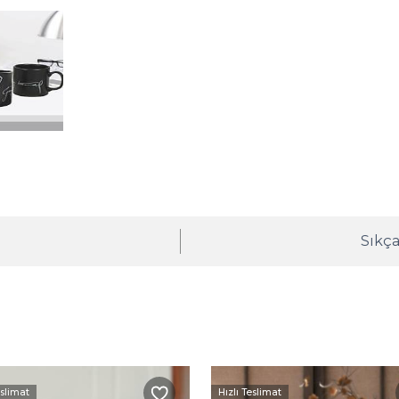
ı
Sıkça
eslimat
Hızlı Teslimat