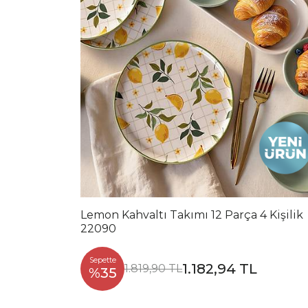
Lemon Kahvaltı Takımı 12 Parça 4 Kişilik
22090
Sepette
1.182,94 TL
1.819,90 TL
%35