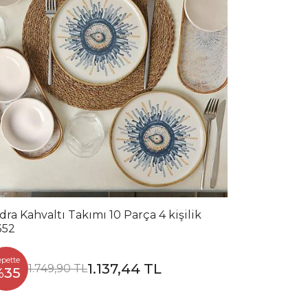
dra Kahvaltı Takımı 10 Parça 4 kişilik
352
epette
1.137,44 TL
1.749,90 TL
%35