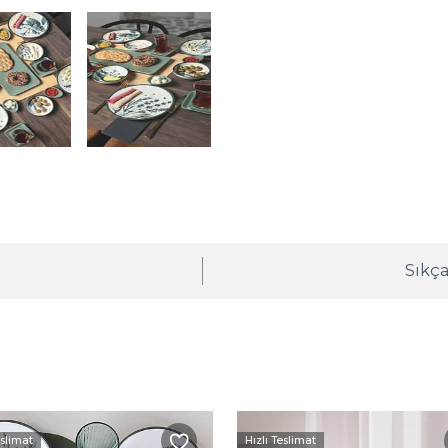
ı
Sıkça
eslimat
Hızlı Teslimat