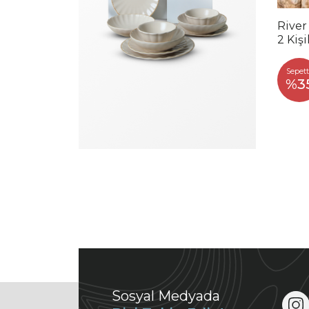
River
2 Kiş
Sepett
%3
Sosyal Medyada