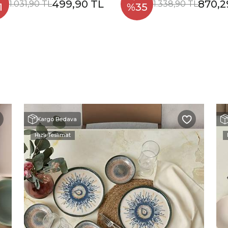
499,90 TL
870,2
1.031,90 TL
1.338,90 TL
1
%35
Kargo Bedava
Hızlı Teslimat