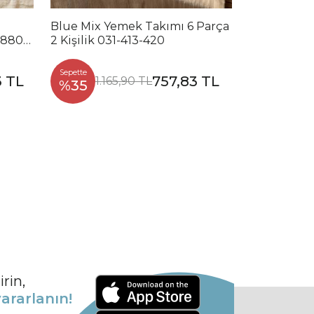
Blue Mix Yemek Takımı 6 Parça
Noble Mix 
2880-
2 Kişilik 031-413-420
Parça 2 Kiş
Sepette
Sepette
3 TL
757,83 TL
1.165,90 TL
1.2
%35
%35
rin,
ararlanın!