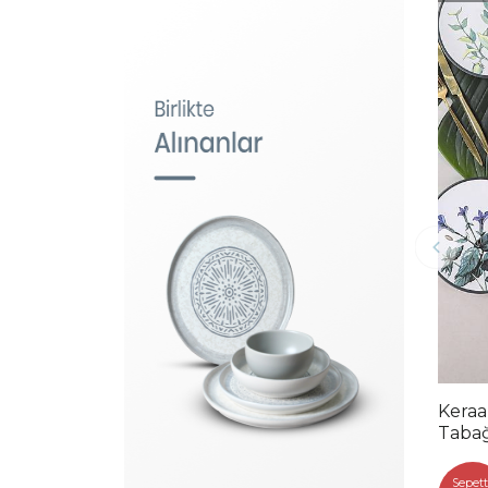
Keraa
Tabağ
39-40
Sepett