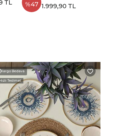
9 TL
862
%47
%35
1.999,90 TL
Kargo Bedava
Hızlı Teslimat