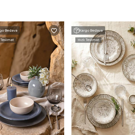
go Bedava
Kargo Bedava
 Teslimat
Hızlı Teslimat