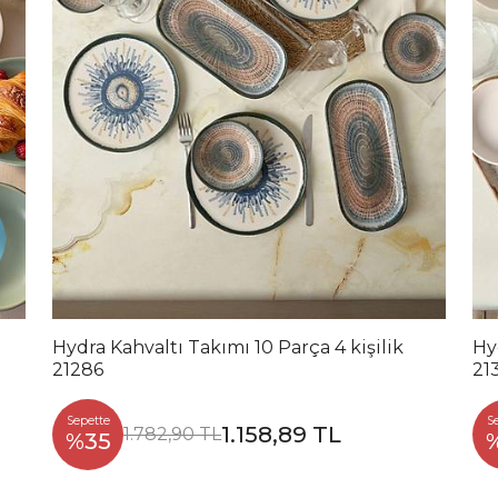
Hydra Kahvaltı Takımı 10 Parça 4 kişilik
Hy
21286
21
Sepette
S
1.158,89 TL
1.782,90 TL
%35