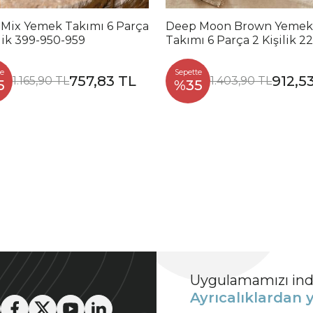
 Mix Yemek Takımı 6 Parça
Deep Moon Brown Yemek
ilik 399-950-959
Takımı 6 Parça 2 Kişilik 2
88
e
Sepette
757,83 TL
912,5
1.165,90 TL
1.403,90 TL
5
%35
Uygulamamızı indi
Ayrıcalıklardan y