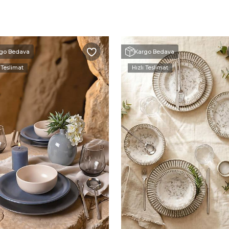
go Bedava
Kargo Bedava
 Teslimat
Hızlı Teslimat