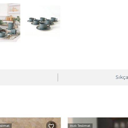
ı
Sıkça
eslimat
Hızlı Teslimat