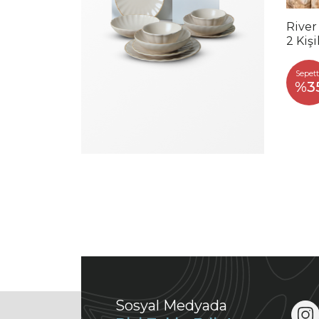
River
2 Kiş
Sepett
%3
Sosyal Medyada