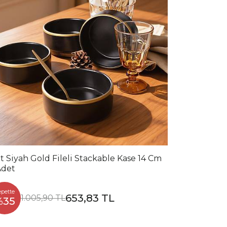
t Siyah Gold Fileli Stackable Kase 14 Cm
Adet
epette
653,83 TL
1.005,90 TL
%35