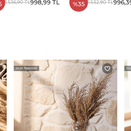
998,99 TL
996,3
1.536,90 TL
1.532,90 TL
5
%35
Hızlı Teslimat
Hı