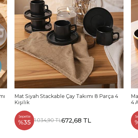
ımı
Mat Siyah Stackable Çay Takımı 8 Parça 4
Ma
Kişilik
4 
Sepette
S
672,68 TL
1.034,90 TL
%35