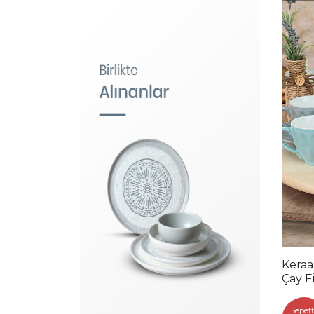
Keraa
Çay F
Kişili
Sepett