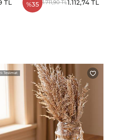
9 TL
1.112,74 TL
1.711,90 TL
%35
zlı Teslimat