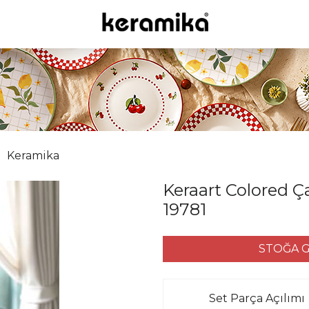
Keramika
Keraart Colored Ça
19781
STOĞA G
Set Parça Açılımı