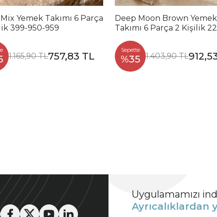
 Mix Yemek Takımı 6 Parça
Deep Moon Brown Yemek
ilik 399-950-959
Takımı 6 Parça 2 Kişilik 2
88
e
Sepette
757,83 TL
912,5
1.165,90 TL
1.403,90 TL
5
%35
Uygulamamızı indi
Ayrıcalıklardan y