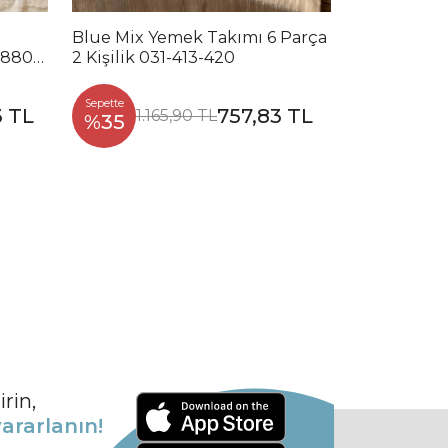
Blue Mix Yemek Takımı 6 Parça
Noble Mix 
2880-
2 Kişilik 031-413-420
Parça 2 Kiş
Sepette
Sepette
3 TL
757,83 TL
1.165,90 TL
1.2
%35
%35
rin,
ararlanın!