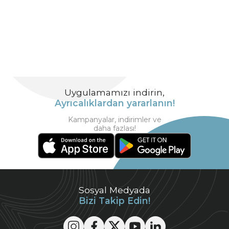
Uygulamamızı indirin,
Ayrıcalıklardan yararlanın!
Kampanyalar, indirimler ve
daha fazlası!
Sosyal Medyada
Bizi Takip Edin!