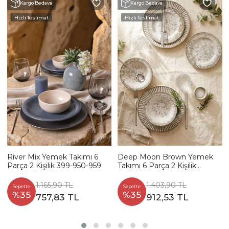
Kargo Bedava
Kargo Bedava
Hızlı Teslimat
Hızlı Teslimat
River Mix Yemek Takımı 6
Deep Moon Brown Yemek
Parça 2 Kişilik 399-950-959
Takımı 6 Parça 2 Kişilik
22880-88
1.165,90 TL
1.403,90 TL
Sepette
Sepette
%35
%35
757,83 TL
912,53 TL