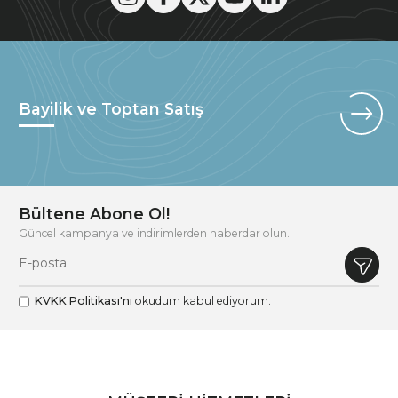
Bayilik ve Toptan Satış
Bültene Abone Ol!
Güncel kampanya ve indirimlerden haberdar olun.
KVKK Politikası'nı
okudum kabul ediyorum.