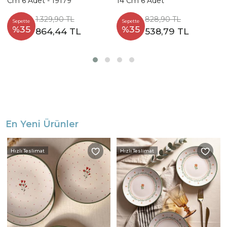
Cm 6 Adet - 19179
14 Cm 6 Adet
1.329,90 TL
828,90 TL
Sepette
Sepette
%35
%35
864,44 TL
538,79 TL
En Yeni Ürünler
Hızlı Teslimat
Hızlı Teslimat