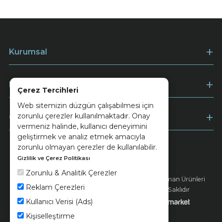
Kurumsal
Müşteri Hizmetleri
Çerez Tercihleri
Web sitemizin düzgün çalışabilmesi için
zorunlu çerezler kullanılmaktadır. Onay
Ödeme
vermeniz halinde, kullanıcı deneyimini
geliştirmek ve analiz etmek amacıyla
zorunlu olmayan çerezler de kullanılabilir.
Gizlilik ve Çerez Politikası
Keramika
Kvkk ve Çerez Politikası
Zorunlu & Analitik Çerezler
© 2026 Ünsa Madencilik Turizm Enerji Seramik Orman Ürünleri
Reklam Çerezleri
Elektrik Üretim San. ve Tic. A.Ş. - Tüm Hakları Saklıdır
Kullanıcı Verisi (Ads)
Kişiselleştirme