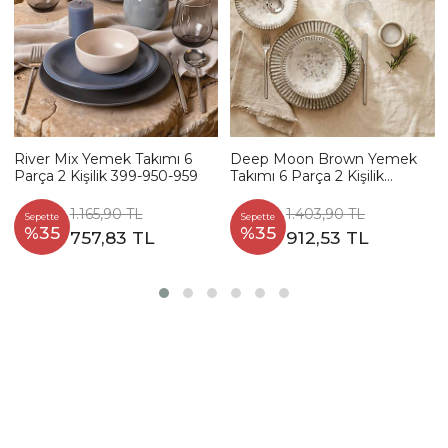
River Mix Yemek Takımı 6
Deep Moon Brown Yemek
Parça 2 Kişilik 399-950-959
Takımı 6 Parça 2 Kişilik
22880-88
1.165,90 TL
1.403,90 TL
Sepette
Sepette
%35
%35
757,83 TL
912,53 TL