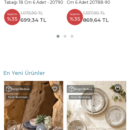
Tabağı 18 Cm 6 Adet - 20790
Cm 6 Adet 20788-90
1.075,90 TL
1.337,90 TL
Sepette
Sepette
%35
%35
699,34 TL
869,64 TL
En Yeni Ürünler
Kargo Bedava
Kargo Bedava
Hızlı Teslimat
Hızlı Teslimat