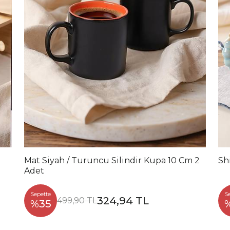
Mat Siyah / Turuncu Silindir Kupa 10 Cm 2
Sh
Adet
Sepette
S
324,94 TL
499,90 TL
%35