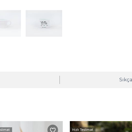
ı
Sıkça
eslimat
Hızlı Teslimat