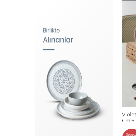
Viole
Cm 6 
Sepett