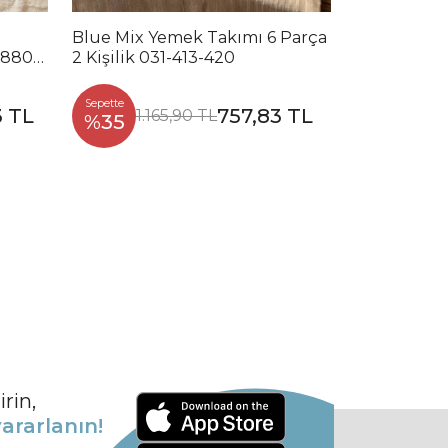
Blue Mix Yemek Takımı 6 Parça
Noble Mix 
2880-
2 Kişilik 031-413-420
Parça 2 Kiş
Sepette
Sepette
3 TL
757,83 TL
1.165,90 TL
1.2
%35
%35
rin,
ararlanın!