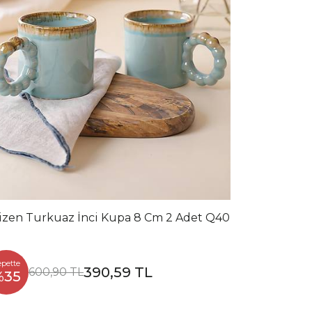
izen Turkuaz İnci Kupa 8 Cm 2 Adet Q40
epette
390,59 TL
600,90 TL
%35