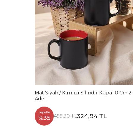
Mat Siyah / Kırmızı Silindir Kupa 10 Cm 2
Adet
Sepette
324,94 TL
499,90 TL
%35