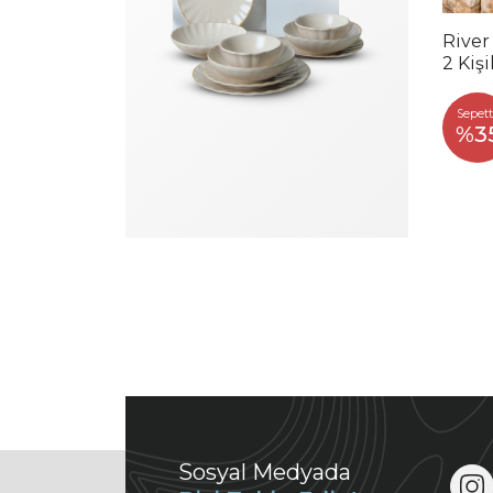
River
2 Kiş
Sepett
%3
Sosyal Medyada