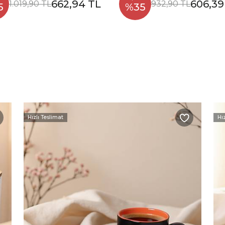
662,94 TL
606,39
1.019,90 TL
932,90 TL
5
%35
Hızlı Teslimat
Hı