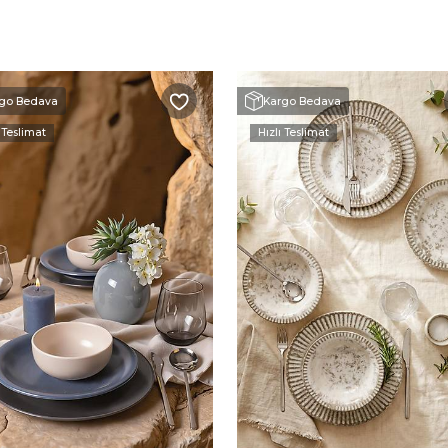
go Bedava
Kargo Bedava
 Teslimat
Hızlı Teslimat