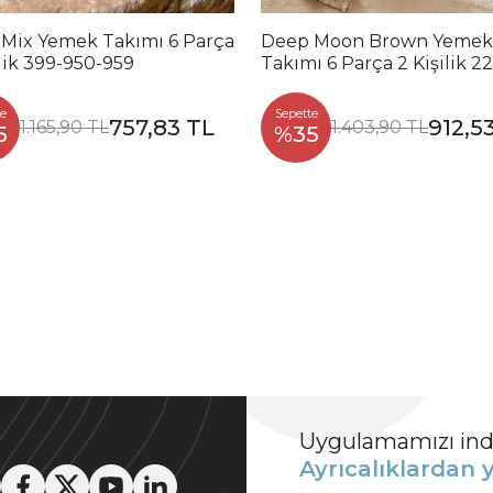
 Mix Yemek Takımı 6 Parça
Deep Moon Brown Yemek
ilik 399-950-959
Takımı 6 Parça 2 Kişilik 2
88
e
Sepette
757,83 TL
912,5
1.165,90 TL
1.403,90 TL
5
%35
Uygulamamızı indi
Ayrıcalıklardan y