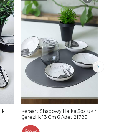
Hızlı Teslimat
ık
Keraart Shadowy Halka Sosluk /
Alfa Mat S
Çerezlik 13 Cm 6 Adet 21783
Parça 6 Kişi
5.1
Sepette
Sepette