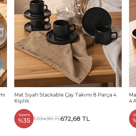
ımı
Mat Siyah Stackable Çay Takımı 8 Parça 4
Ma
Kişilik
4 
Sepette
S
672,68 TL
1.034,90 TL
%35