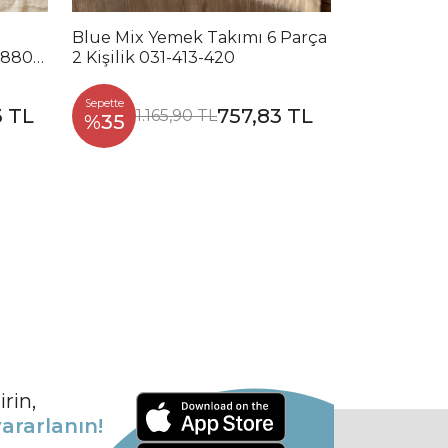
Blue Mix Yemek Takımı 6 Parça
Noble Mix 
2880-
2 Kişilik 031-413-420
Parça 2 Kiş
Sepette
Sepette
3 TL
757,83 TL
1.165,90 TL
1.2
%35
%35
rin,
ararlanın!