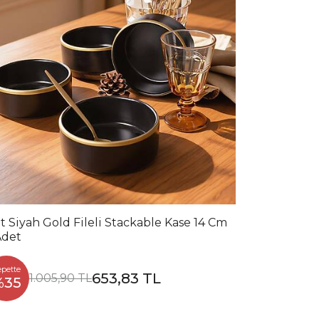
t Siyah Gold Fileli Stackable Kase 14 Cm
Adet
epette
653,83 TL
1.005,90 TL
%35