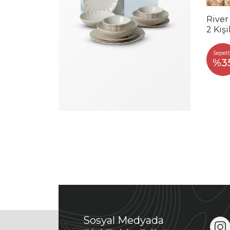
River
2 Kiş
Sepett
%3
Sosyal Medyada