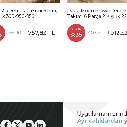
 Mix Yemek Takımı 6 Parça
Deep Moon Brown Yemek
ilik 399-950-959
Takımı 6 Parça 2 Kişilik 2
88
e
Sepette
757,83 TL
912,5
1.165,90 TL
1.403,90 TL
5
%35
Uygulamamızı indi
Ayrıcalıklardan y