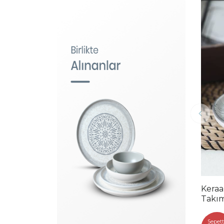
Keraa
Takım
Sepett