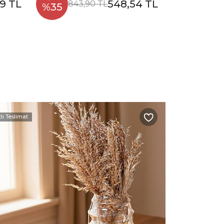
9 TL
548,54 TL
843,90 TL
%35
%35
3.
zlı Teslimat