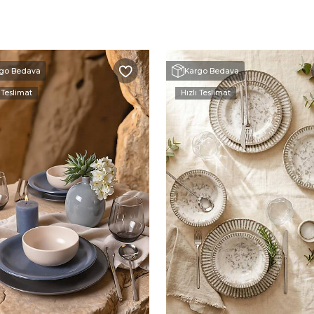
go Bedava
Kargo Bedava
 Teslimat
Hızlı Teslimat