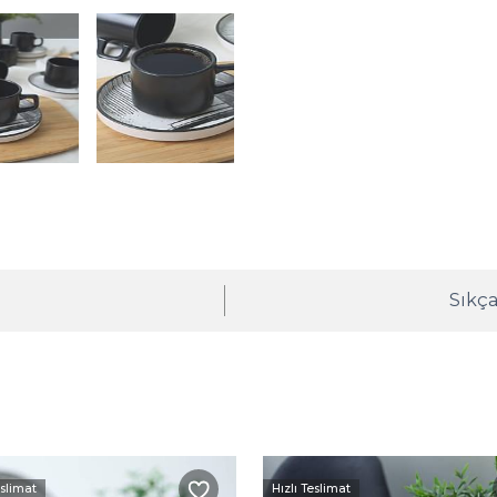
ı
Sıkça
eslimat
Hızlı Teslimat