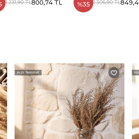
800,74 TL
849,4
1.231,90 TL
1.306,90 TL
5
%35
Hızlı Teslimat
Hı