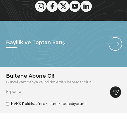
Bayilik ve Toptan Satış
Bültene Abone Ol!
Güncel kampanya ve indirimlerden haberdar olun.
KVKK Politikası'nı
okudum kabul ediyorum.