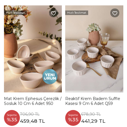
Hızlı Teslimat
Hızlı Teslimat
Mat Krem Ephesus Çerezlik /
Reaktif Krem Badem Suffle
Sosluk 10 Cm 6 Adet 950
Kasesi 9 Cm 6 Adet Q59
706,90 TL
678,90 TL
Sepette
Sepette
%35
%35
459,48 TL
441,29 TL