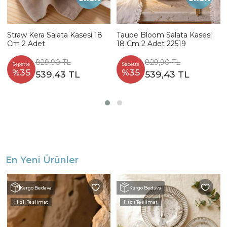
Straw Kera Salata Kasesi 18
Taupe Bloom Salata Kasesi
Cm 2 Adet
18 Cm 2 Adet 22519
829,90 TL
829,90 TL
Sepette
Sepette
%35
%35
539,43 TL
539,43 TL
En Yeni Ürünler
Kargo Bedava
Kargo Bedava
Hızlı Teslimat
Hızlı Teslimat