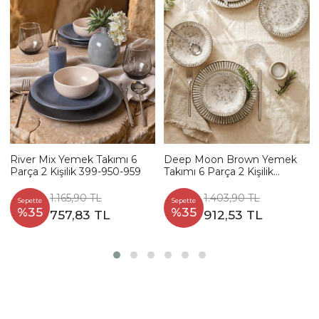
River Mix Yemek Takımı 6
Deep Moon Brown Yemek
Parça 2 Kişilik 399-950-959
Takımı 6 Parça 2 Kişilik
22880-88
1.165,90 TL
1.403,90 TL
Sepette
Sepette
%35
%35
757,83 TL
912,53 TL