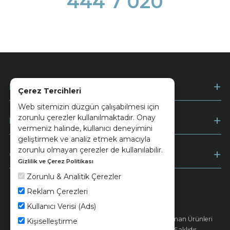
444 7 020
Kurumsal
Çerez Tercihleri
Web sitemizin düzgün çalışabilmesi için
zorunlu çerezler kullanılmaktadır. Onay
Müşteri Hizmetleri
vermeniz halinde, kullanıcı deneyimini
geliştirmek ve analiz etmek amacıyla
zorunlu olmayan çerezler de kullanılabilir.
Ödeme
Gizlilik ve Çerez Politikası
Zorunlu & Analitik Çerezler
Reklam Çerezleri
Keramika
Kvkk ve Çerez Politikası
Kullanıcı Verisi (Ads)
© 2026 Ünsa Madencilik Turizm Enerji Seramik Orman Ürünleri
Kişiselleştirme
Elektrik Üretim San. ve Tic. A.Ş. - Tüm Hakları Saklıdır