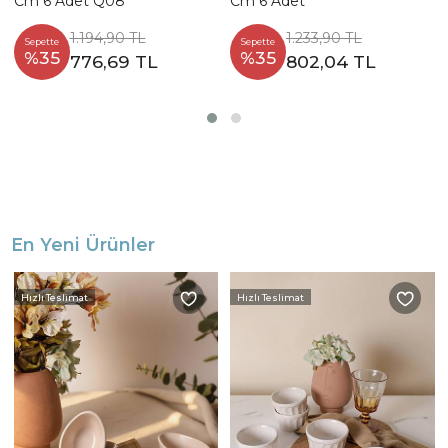
Cm 6 Adet Q08
Cm 6 Adet
1.194,90 TL
1.233,90 TL
Sepette
Sepette
%35
%35
776,69 TL
802,04 TL
En Yeni Ürünler
Hızlı Teslimat
Hızlı Teslimat