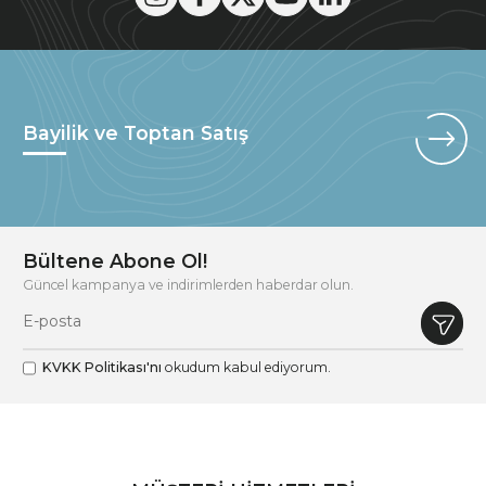
Bayilik ve Toptan Satış
Bültene Abone Ol!
Güncel kampanya ve indirimlerden haberdar olun.
KVKK Politikası'nı
okudum kabul ediyorum.