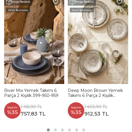
Kargo Bedava
Kargo Bedava
Hızlı Teslimat
Hızlı Teslimat
River Mix Yemek Takımı 6
Deep Moon Brown Yemek
Parça 2 Kişilik 399-950-959
Takımı 6 Parça 2 Kişilik
22880-88
1.165,90 TL
1.403,90 TL
Sepette
Sepette
%35
%35
757,83 TL
912,53 TL