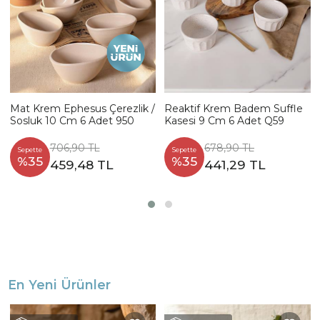
Mat Krem Ephesus Çerezlik /
Reaktif Krem Badem Suffle
Sosluk 10 Cm 6 Adet 950
Kasesi 9 Cm 6 Adet Q59
706,90 TL
678,90 TL
Sepette
Sepette
%35
%35
459,48 TL
441,29 TL
En Yeni Ürünler