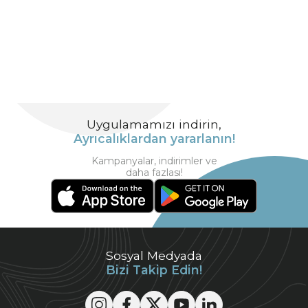
Uygulamamızı indirin,
Ayrıcalıklardan yararlanın!
Kampanyalar, indirimler ve
daha fazlası!
Sosyal Medyada
Bizi Takip Edin!